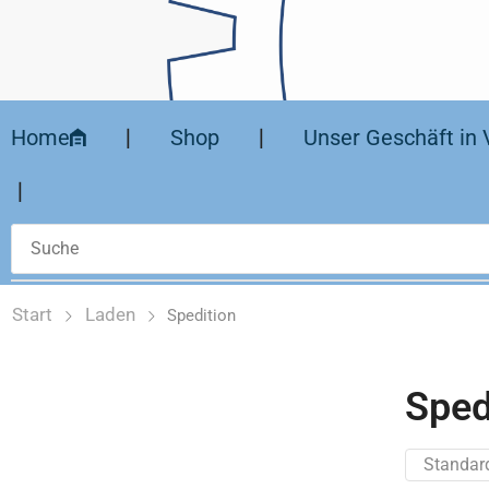
Home
❘
Shop
❘
Unser Geschäft in 
❘
Start
Laden
Spedition
Sped