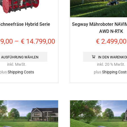
chneefräse Hybrid Serie
Segway Mähroboter NAV
AWD N-RTK
9,00
–
€
14.799,00
€
2.499,00
AUSFÜHRUNG WÄHLEN
IN DEN WARENKO
inkl. MwSt.
inkl. 20 % MwSt.
plus
Shipping Costs
plus
Shipping Cost