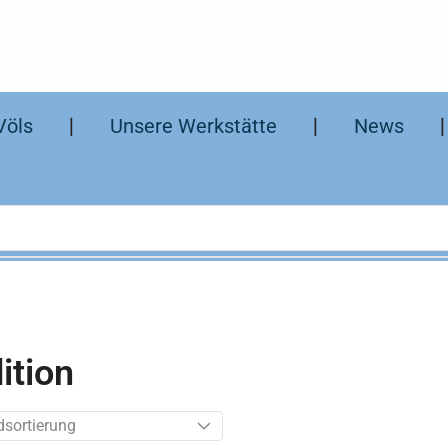
Völs
❘
Unsere Werkstätte
❘
News
ition