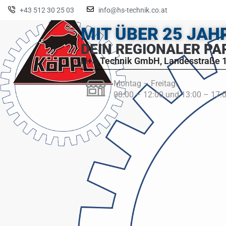
+43 512 30 25 03
info@hs-technik.co.at
MIT ÜBER 25 JA
DEIN REGIONALER PA
H+S Technik GmbH, Landesstraße 1
Montag – Freitag:
08:00 – 12:00 und 13:00 – 17: