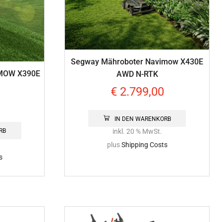
Segway Mähroboter Navimow X430E
IMOW X390E
AWD N-RTK
€
2.799,00
IN DEN WARENKORB
RB
inkl. 20 % MwSt.
plus
Shipping Costs
s