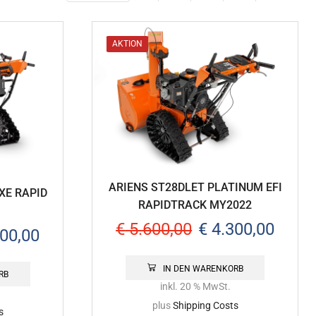
AKTION
ARIENS ST28DLET PLATINUM EFI
XE RAPID
RAPIDTRACK MY2022
€
5.600,00
€
4.300,00
00,00
IN DEN WARENKORB
RB
inkl. 20 % MwSt.
plus
Shipping Costs
s