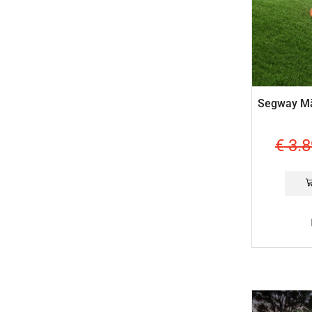
Segway M
€
3.8