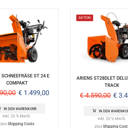
AKTION
 SCHNEEFRÄSE ST 24 E
ARIENS ST28DLET DELU
COMPAKT
TRACK
90,00
€
1.499,00
€
4.590,00
€
3.4
IN DEN WARENKORB
IN DEN WARENKO
inkl. 20 % MwSt.
inkl. 20 % MwSt.
plus
Shipping Costs
plus
Shipping Cost