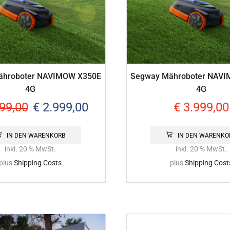
ähroboter NAVIMOW X350E
Segway Mähroboter NAV
4G
4G
99,00
€
2.999,00
€
3.999,00
IN DEN WARENKORB
IN DEN WARENKO
inkl. 20 % MwSt.
inkl. 20 % MwSt.
plus
Shipping Costs
plus
Shipping Cost