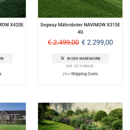
IMOW X420E
Segway Mähroboter NAVIMOW X315E
4G
€
2.499,00
€
2.299,00
RB
IN DEN WARENKORB
inkl. 20 % MwSt.
s
plus
Shipping Costs