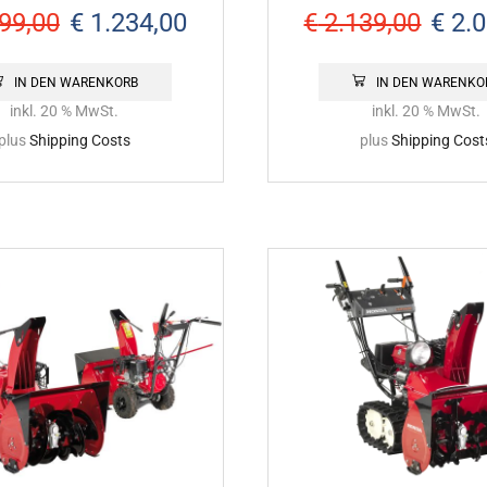
CH5500E
CH5500E
99,00
€
1.234,00
€
2.139,00
€
2.0
IN DEN WARENKORB
IN DEN WARENKO
inkl. 20 % MwSt.
inkl. 20 % MwSt.
plus
Shipping Costs
plus
Shipping Cost