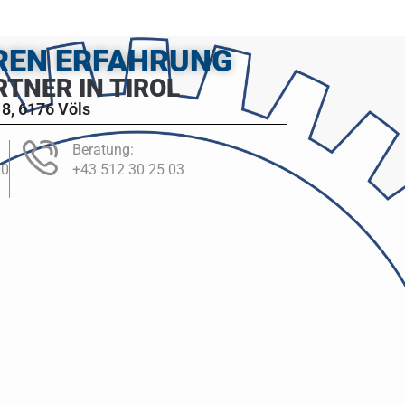
HREN ERFAHRUNG
RTNER IN TIROL
8, 6176 Völs
Beratung:
00
+43 512 30 25 03