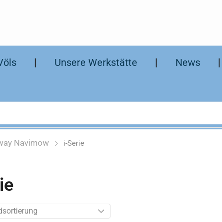
Völs
❘
Unsere Werkstätte
❘
News
way Navimow
i-Serie
ie