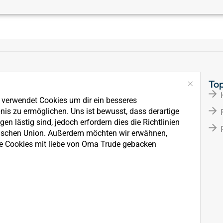
Links
To
Über Uns
e verwendet Cookies um dir ein besseres
News
nis zu ermöglichen. Uns ist bewusst, dass derartige
en lästig sind, jedoch erfordern dies die Richtlinien
Kontakt
ischen Union. Außerdem möchten wir erwähnen,
e Cookies mit liebe von Oma Trude gebacken
rkauf, der Wartung und
ten.