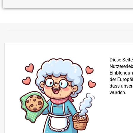
Diese Seit
Nutzererleb
Einblendung
der Europä
dass unser
wurden.
Bereits seit über 25 Jahren befassen wir uns mit dem Ve
der Reparatur von Garten-, Winter- und Kommunalgerä
Beratung