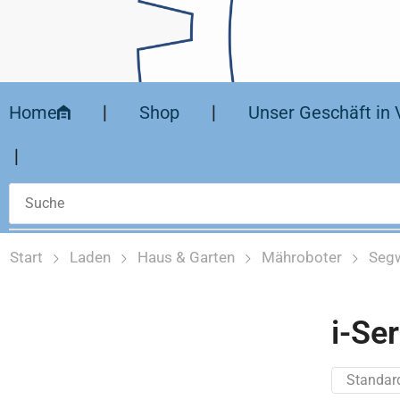
Home
❘
Shop
❘
Unser Geschäft in 
❘
Start
Laden
Haus & Garten
Mähroboter
Seg
i-Ser