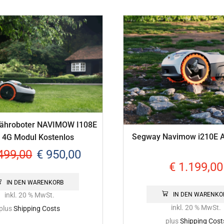
ähroboter NAVIMOW I108E
Segway Navimow i210E
l. 4G Modul Kostenlos
499,00
€
950,00
€
1.199,00
IN DEN WARENKORB
IN DEN WARENKO
inkl. 20 % MwSt.
inkl. 20 % MwSt.
plus
Shipping Costs
plus
Shipping Cost