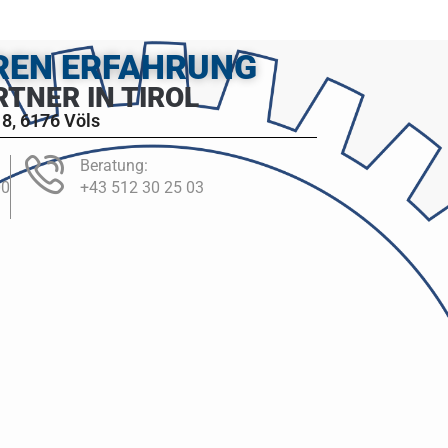
HREN ERFAHRUNG
RTNER IN TIROL
8, 6176 Völs
Beratung:
00
+43 512 30 25 03