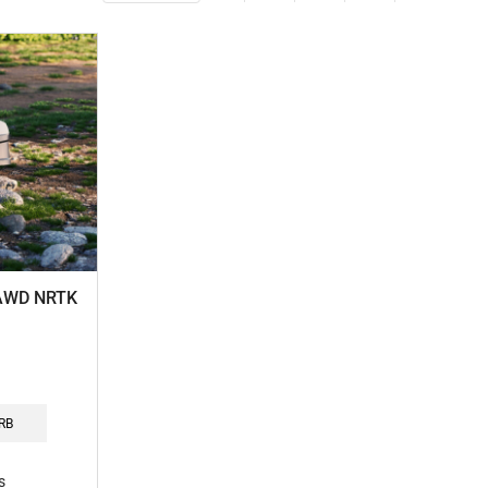
 AWD NRTK
RB
s