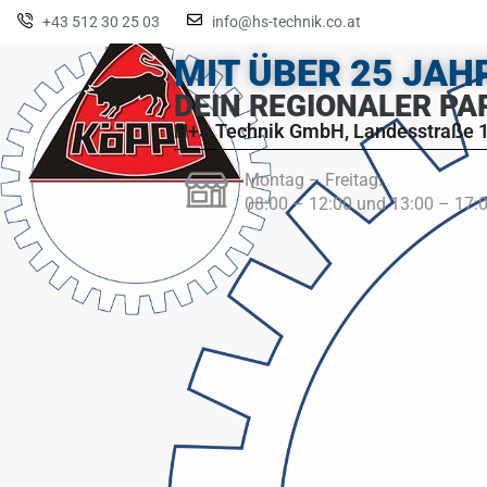
+43 512 30 25 03
info@hs-technik.co.at
MIT ÜBER 25 JA
DEIN REGIONALER PA
H+S Technik GmbH, Landesstraße 1
Montag – Freitag:
08:00 – 12:00 und 13:00 – 17: