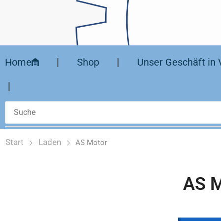
Home
❘
Shop
❘
Unser Geschäft in 
❘
Start
Laden
AS Motor
AS M