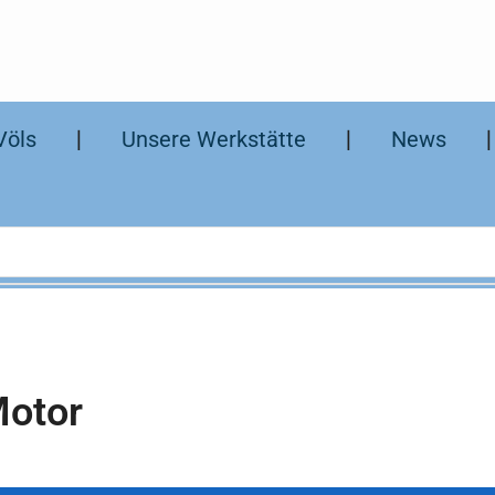
Völs
❘
Unsere Werkstätte
❘
News
otor