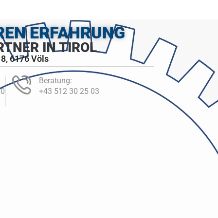
HREN ERFAHRUNG
RTNER IN TIROL
8, 6176 Völs
Beratung:
00
+43 512 30 25 03