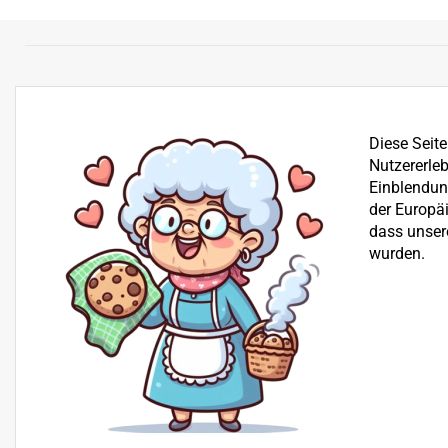
Diese Seit
Nutzererleb
Einblendung
der Europä
dass unser
wurden.
Bereits seit über 25 Jahren befassen wir uns mit dem Ve
der Reparatur von Garten-, Winter- und Kommunalgerä
Beratung
+43 512 30 25 03
H+S Technik GmbH, Landesstraße 18, 6176 Völs