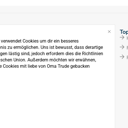
Links
To
Über Uns
e verwendet Cookies um dir ein besseres
News
nis zu ermöglichen. Uns ist bewusst, dass derartige
en lästig sind, jedoch erfordern dies die Richtlinien
Kontakt
ischen Union. Außerdem möchten wir erwähnen,
e Cookies mit liebe von Oma Trude gebacken
rkauf, der Wartung und
ten.