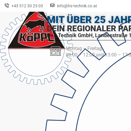
+43 512 30 25 03
info@hs-technik.co.at
MIT ÜBER 25 JA
DEIN REGIONALER PA
H+S Technik GmbH, Landesstraße 1
Montag – Freitag:
08:00 – 12:00 und 13:00 – 17: