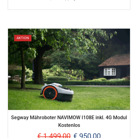
AKTION
Segway Mähroboter NAVIMOW I108E inkl. 4G Modul
Kostenlos
€
1.499,00
€
950,00