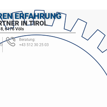
HREN ERFAHRUNG
RTNER IN TIROL
8, 6176 Völs
Beratung:
00
+43 512 30 25 03