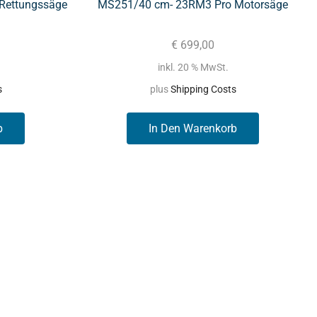
Rettungssäge
MS251/40 cm- 23RM3 Pro Motorsäge
€
699,00
inkl. 20 % MwSt.
s
plus
Shipping Costs
b
In Den Warenkorb