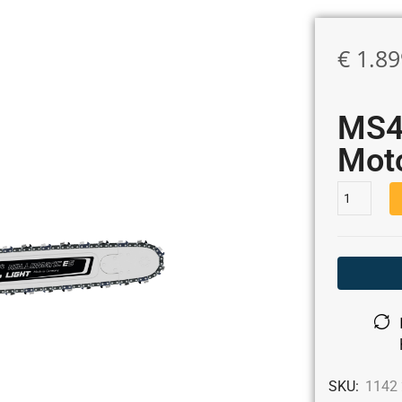
€
1.89
MS4
Mot
SKU:
1142 