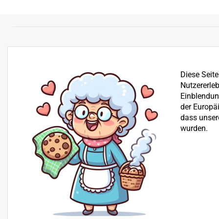
Diese Seit
Nutzererleb
Einblendung
der Europä
dass unser
wurden.
Bereits seit über 25 Jahren befassen wir uns mit dem Ve
der Reparatur von Garten-, Winter- und Kommunalgerä
Beratung
+43 512 30 25 03
H+S Technik GmbH, Landesstraße 18, 6176 Völs