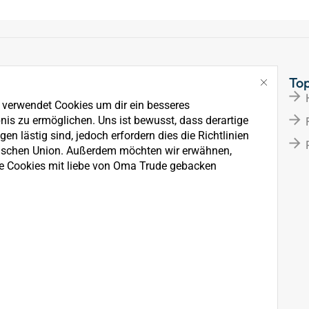
Links
To
Über Uns
e verwendet Cookies um dir ein besseres
News
nis zu ermöglichen. Uns ist bewusst, dass derartige
en lästig sind, jedoch erfordern dies die Richtlinien
Kontakt
ischen Union. Außerdem möchten wir erwähnen,
e Cookies mit liebe von Oma Trude gebacken
rkauf, der Wartung und
ten.