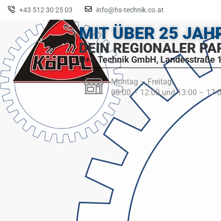
+43 512 30 25 03
info@hs-technik.co.at
MIT ÜBER 25 JA
DEIN REGIONALER PA
H+S Technik GmbH, Landesstraße 1
Montag – Freitag:
08:00 – 12:00 und 13:00 – 17: