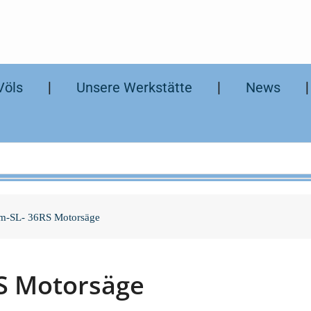
Völs
❘
Unsere Werkstätte
❘
News
-SL- 36RS Motorsäge
S Motorsäge