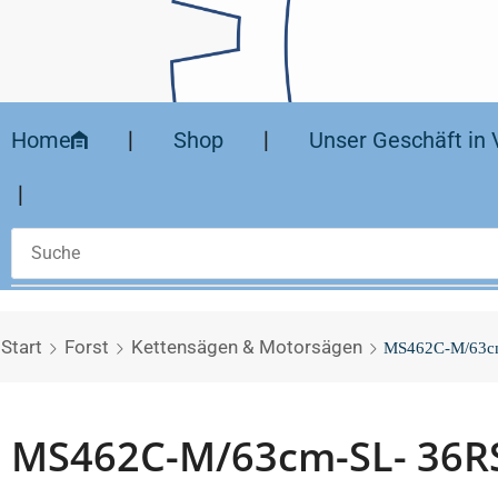
Home
❘
Shop
❘
Unser Geschäft in 
❘
Start
Forst
Kettensägen & Motorsägen
MS462C-M/63cm
MS462C-M/63cm-SL- 36R