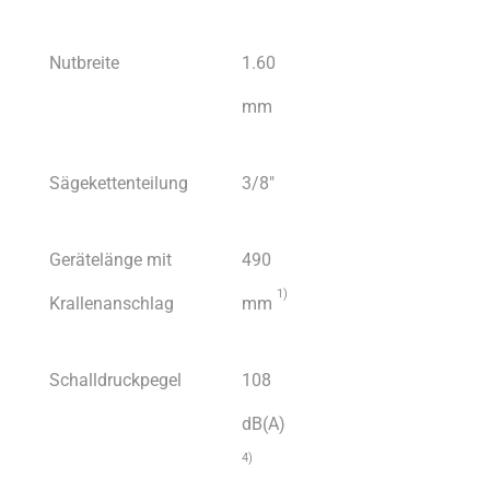
Nutbreite
1.60
mm
Sägekettenteilung
3/8″
Gerätelänge mit
490
1)
Krallenanschlag
mm
Schalldruckpegel
108
dB(A)
4)