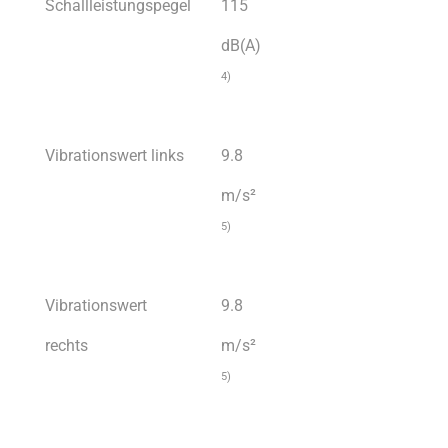
Schallleistungspegel
115
dB(A)
4)
Vibrationswert links
9.8
m/s²
5)
Vibrationswert
9.8
rechts
m/s²
5)