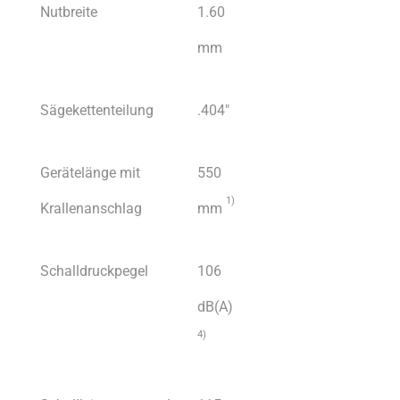
Nutbreite
1.60
mm
Sägekettenteilung
.404″
Gerätelänge mit
550
1)
Krallenanschlag
mm
Schalldruckpegel
106
dB(A)
4)