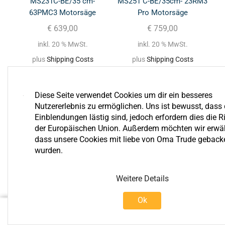
MS231C-BE/35 cm-
MS251 C-BE/35cm- 23RM3
63PMC3 Motorsäge
Pro Motorsäge
€
639,00
€
759,00
inkl. 20 % MwSt.
inkl. 20 % MwSt.
plus
Shipping Costs
plus
Shipping Costs
Diese Seite verwendet Cookies um dir ein besseres
Nutzererlebnis zu ermöglichen. Uns ist bewusst, dass 
Einblendungen lästig sind, jedoch erfordern dies die Ri
der Europäischen Union. Außerdem möchten wir erwä
dass unsere Cookies mit liebe von Oma Trude geback
wurden.
Bewertungen
Weitere Details
Ok
0
€
2.249,00
In Den Warenkorb
Shop
Einloggen
Warenkorb
Mehr