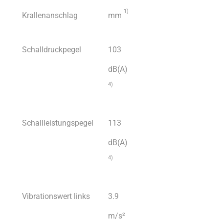
1)
Krallenanschlag
mm
Schalldruckpegel
103
dB(A)
4)
Schallleistungspegel
113
dB(A)
4)
Vibrationswert links
3.9
m/s²