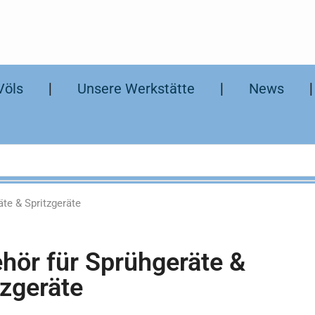
Völs
❘
Unsere Werkstätte
❘
News
te & Spritzgeräte
hör für Sprühgeräte &
tzgeräte