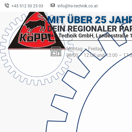
+43 512 30 25 03
info@hs-technik.co.at
MIT ÜBER 25 JA
DEIN REGIONALER PA
H+S Technik GmbH, Landesstraße 1
Montag – Freitag:
08:00 – 12:00 und 13:00 – 17: