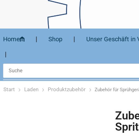
Home
❘
Shop
❘
Unser Geschäft in 
❘
Start
Laden
Produktzubehör
Zubehör für Sprühgerä
Zube
Spri