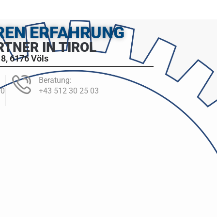
HREN ERFAHRUNG
RTNER IN TIROL
8, 6176 Völs
Beratung:
00
+43 512 30 25 03