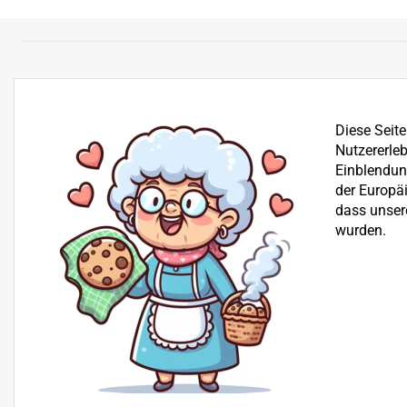
Diese Seit
Nutzererleb
Einblendung
der Europä
dass unser
wurden.
Bereits seit über 25 Jahren befassen wir uns mit dem Ve
der Reparatur von Garten-, Winter- und Kommunalgerä
Beratung
+43 512 30 25 03
H+S Technik GmbH, Landesstraße 18, 6176 Völs