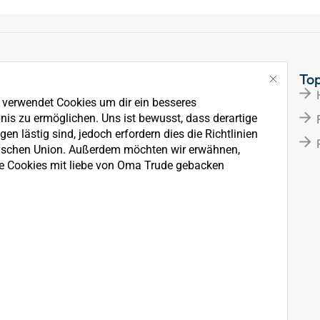
Links
To
Über Uns
e verwendet Cookies um dir ein besseres
News
nis zu ermöglichen. Uns ist bewusst, dass derartige
en lästig sind, jedoch erfordern dies die Richtlinien
Kontakt
ischen Union. Außerdem möchten wir erwähnen,
e Cookies mit liebe von Oma Trude gebacken
rkauf, der Wartung und
ten.