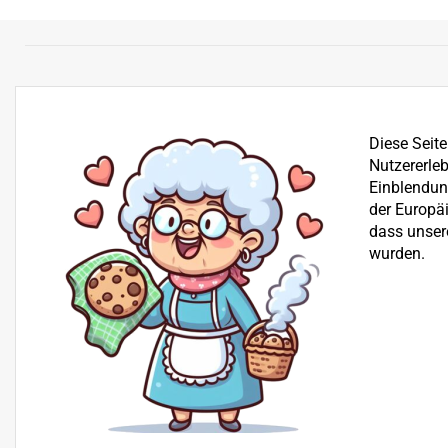
Diese Seit
Nutzererleb
Einblendung
der Europä
dass unser
wurden.
Bereits seit über 25 Jahren befassen wir uns mit dem Ve
der Reparatur von Garten-, Winter- und Kommunalgerä
Beratung
+43 512 30 25 03
H+S Technik GmbH, Landesstraße 18, 6176 Völs