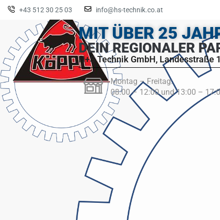
+43 512 30 25 03
info@hs-technik.co.at
MIT ÜBER 25 JA
DEIN REGIONALER PA
H+S Technik GmbH, Landesstraße 1
Montag – Freitag:
08:00 – 12:00 und 13:00 – 17: