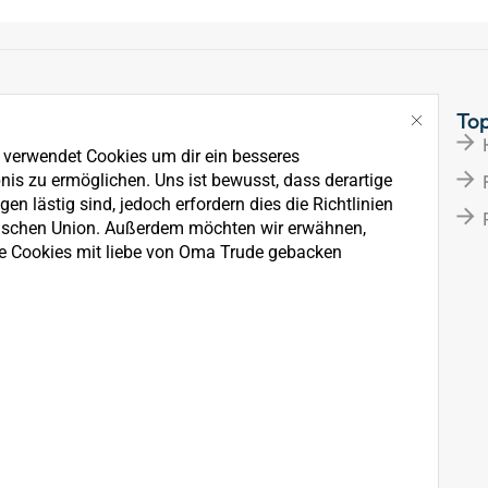
Links
To
Über Uns
e verwendet Cookies um dir ein besseres
News
nis zu ermöglichen. Uns ist bewusst, dass derartige
en lästig sind, jedoch erfordern dies die Richtlinien
Kontakt
ischen Union. Außerdem möchten wir erwähnen,
e Cookies mit liebe von Oma Trude gebacken
rkauf, der Wartung und
ten.