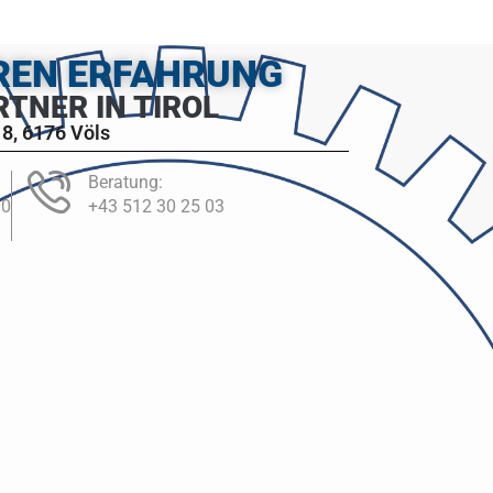
HREN ERFAHRUNG
RTNER IN TIROL
8, 6176 Völs
Beratung:
00
+43 512 30 25 03