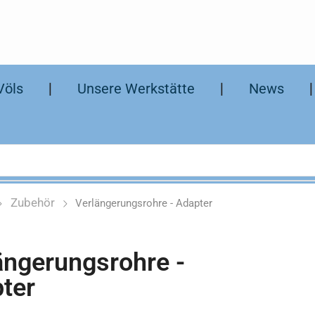
Völs
❘
Unsere Werkstätte
❘
News
Zubehör
Verlängerungsrohre - Adapter
ängerungsrohre -
ter