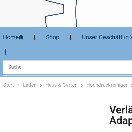
Home
❘
Shop
❘
Unser Geschäft in 
❘
Start
Laden
Haus & Garten
Hochdruckreiniger
Verl
Adap