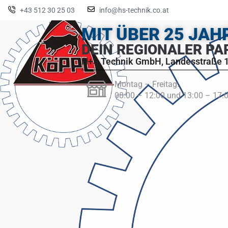
+43 512 30 25 03
info@hs-technik.co.at
MIT ÜBER 25 JA
DEIN REGIONALER PA
H+S Technik GmbH, Landesstraße 1
Montag – Freitag:
08:00 – 12:00 und 13:00 – 17: