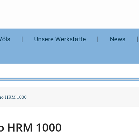
Völs
❘
Unsere Werkstätte
❘
News
imo HRM 1000
o HRM 1000