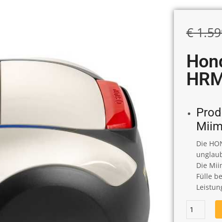
€
1.59
Hon
HRM
Prod
Miim
Die HON
unglaub
Die Mii
Fülle b
Leistun