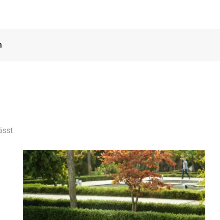
n
ässt