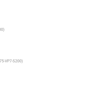
00)
575-VP7-S200)