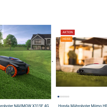
AKTION
HEISS
roboter NAVIMOW X315E 4G
Honda Mähroboter Miimo HR