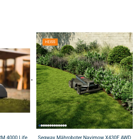
HEISS
M 4000 Life
Segway Mähroboter Navimow X430E AWD