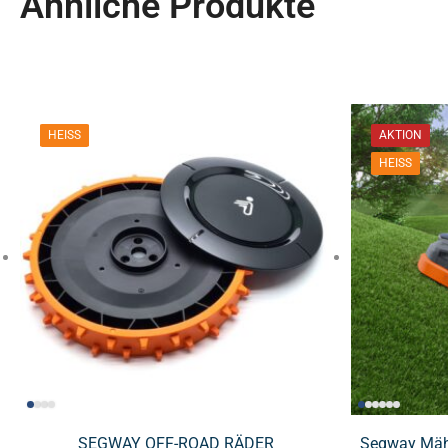
Ähnliche Produkte
HEISS
AKTION
HEISS
SEGWAY OFF-ROAD RÄDER
Segway Mäh