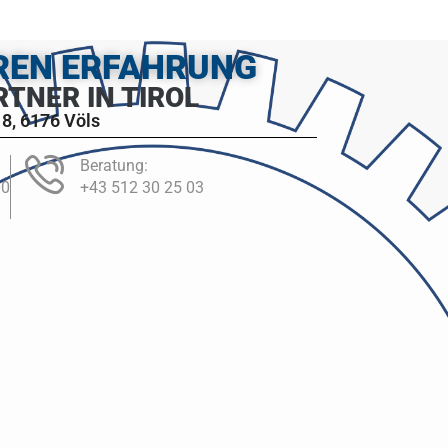
HREN ERFAHRUNG
RTNER IN TIROL
8, 6176 Völs
Beratung:
00
+43 512 30 25 03