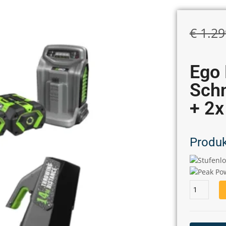
€
1.29
Ego
Sch
+ 2
Produk