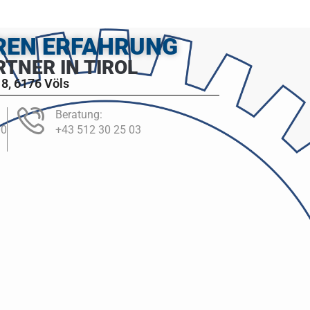
HREN ERFAHRUNG
RTNER IN TIROL
8, 6176 Völs
Beratung:
00
+43 512 30 25 03