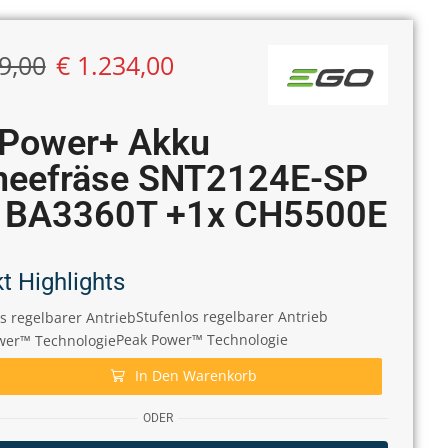
9,00
€
1.234,00
 Power+ Akku
neefräse SNT2124E-SP
x BA3360T +1x CH5500E
t Highlights
Stufenlos regelbarer Antrieb
Peak Power™ Technologie
In Den Warenkorb
ODER