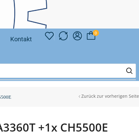
0
❘
Kontakt
Zurück zur vorherigen Seite
5500E
BA3360T +1x CH5500E