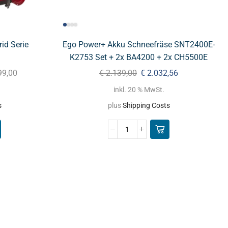
id Serie
Ego Power+ Akku Schneefräse SNT2400E-
K2753 Set + 2x BA4200 + 2x CH5500E
99,00
€
2.139,00
€
2.032,56
inkl. 20 % MwSt.
s
plus
Shipping Costs