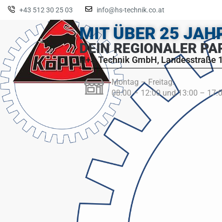
+43 512 30 25 03
info@hs-technik.co.at
MIT ÜBER 25 JA
DEIN REGIONALER PA
H+S Technik GmbH, Landesstraße 1
Montag – Freitag:
08:00 – 12:00 und 13:00 – 17: