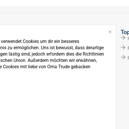
Links
To
Über Uns
e verwendet Cookies um dir ein besseres
News
nis zu ermöglichen. Uns ist bewusst, dass derartige
en lästig sind, jedoch erfordern dies die Richtlinien
Kontakt
ischen Union. Außerdem möchten wir erwähnen,
e Cookies mit liebe von Oma Trude gebacken
rkauf, der Wartung und
ten.