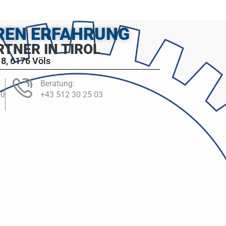
HREN ERFAHRUNG
RTNER IN TIROL
8, 6176 Völs
Beratung:
00
+43 512 30 25 03