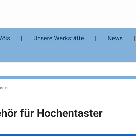
Völs
❘
Unsere Werkstätte
❘
News
aster
hör für Hochentaster