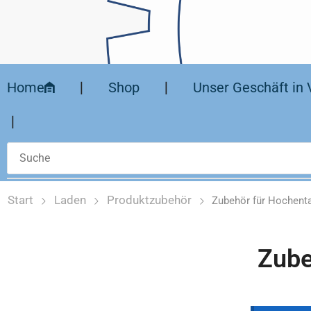
Home
❘
Shop
❘
Unser Geschäft in 
❘
Start
Laden
Produktzubehör
Zubehör für Hochent
Zube