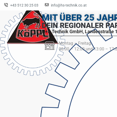
+43 512 30 25 03
info@hs-technik.co.at
MIT ÜBER 25 JA
DEIN REGIONALER PA
H+S Technik GmbH, Landesstraße 1
Montag – Freitag:
08:00 – 12:00 und 13:00 – 17: