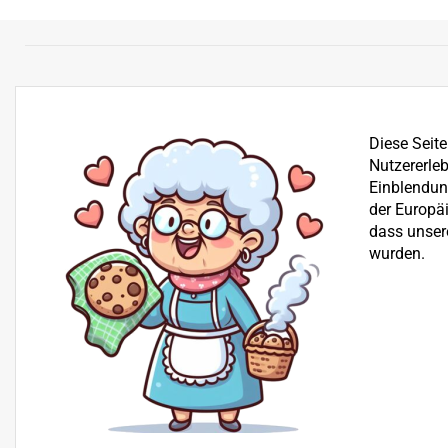
Diese Seit
Nutzererleb
Einblendung
der Europä
dass unser
wurden.
Bereits seit über 25 Jahren befassen wir uns mit dem Ve
der Reparatur von Garten-, Winter- und Kommunalgerä
Beratung
+43 512 30 25 03
H+S Technik GmbH, Landesstraße 18, 6176 Völs