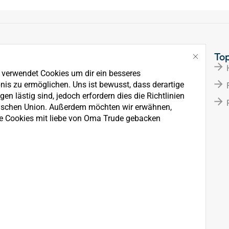
Links
To
Über Uns
e verwendet Cookies um dir ein besseres
News
nis zu ermöglichen. Uns ist bewusst, dass derartige
en lästig sind, jedoch erfordern dies die Richtlinien
Kontakt
ischen Union. Außerdem möchten wir erwähnen,
e Cookies mit liebe von Oma Trude gebacken
rkauf, der Wartung und
ten.