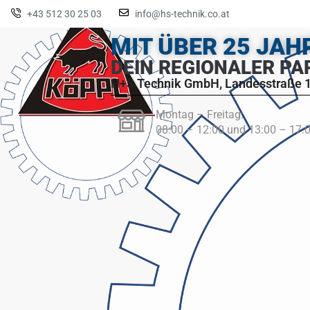
+43 512 30 25 03
info@hs-technik.co.at
MIT ÜBER 25 JA
DEIN REGIONALER PA
H+S Technik GmbH, Landesstraße 1
Montag – Freitag:
08:00 – 12:00 und 13:00 – 17: