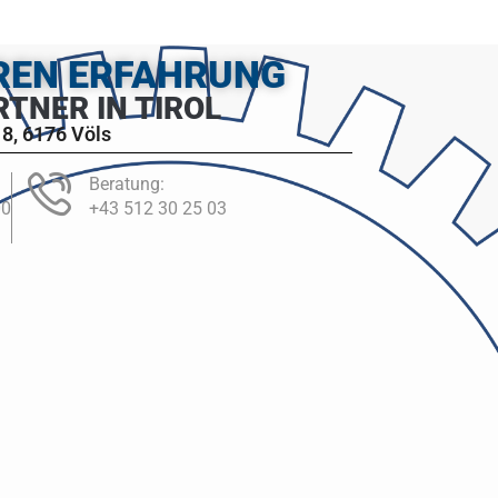
HREN ERFAHRUNG
RTNER IN TIROL
8, 6176 Völs
Beratung:
00
+43 512 30 25 03