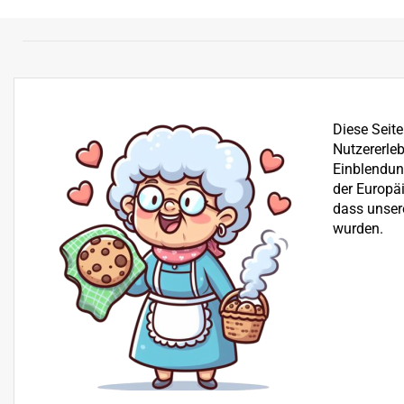
Diese Seit
Nutzererleb
Einblendung
der Europä
dass unser
wurden.
Bereits seit über 25 Jahren befassen wir uns mit dem Ve
der Reparatur von Garten-, Winter- und Kommunalgerä
Beratung
+43 512 30 25 03
H+S Technik GmbH, Landesstraße 18, 6176 Völs