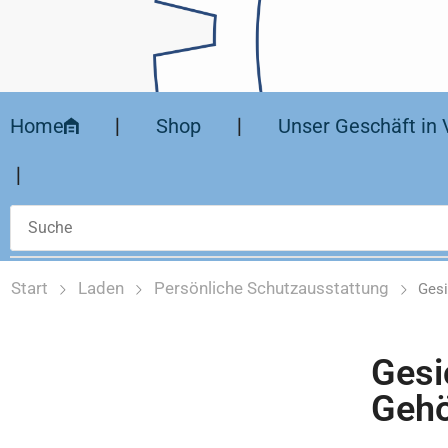
Home
❘
Shop
❘
Unser Geschäft in 
❘
Start
Laden
Persönliche Schutzausstattung
Gesi
Gesi
Gehö