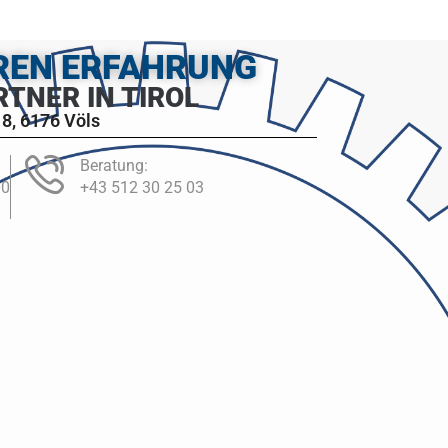
HREN ERFAHRUNG
RTNER IN TIROL
8, 6176 Völs
Beratung:
00
+43 512 30 25 03