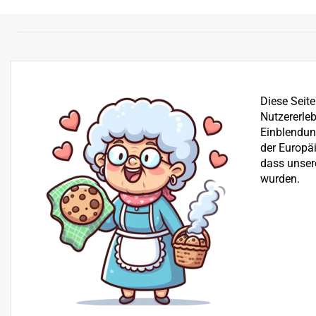
Diese Seit
Nutzererleb
Einblendung
der Europä
dass unser
wurden.
Bereits seit über 25 Jahren befassen wir uns mit dem Ve
der Reparatur von Garten-, Winter- und Kommunalgerä
Beratung
+43 512 30 25 03
H+S Technik GmbH, Landesstraße 18, 6176 Völs