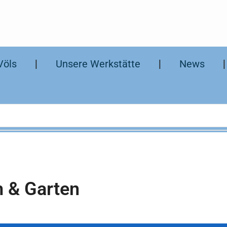
Völs
❘
Unsere Werkstätte
❘
News
 & Garten