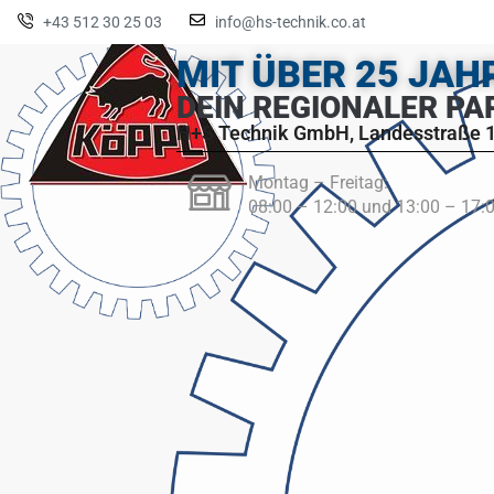
+43 512 30 25 03
info@hs-technik.co.at
MIT ÜBER 25 JA
DEIN REGIONALER PA
H+S Technik GmbH, Landesstraße 1
Montag – Freitag:
08:00 – 12:00 und 13:00 – 17: