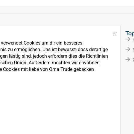
Links
To
Über Uns
e verwendet Cookies um dir ein besseres
News
nis zu ermöglichen. Uns ist bewusst, dass derartige
en lästig sind, jedoch erfordern dies die Richtlinien
Kontakt
ischen Union. Außerdem möchten wir erwähnen,
e Cookies mit liebe von Oma Trude gebacken
rkauf, der Wartung und
ten.