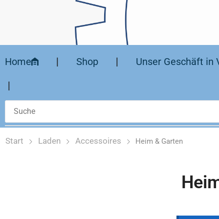
Home
❘
Shop
❘
Unser Geschäft in 
❘
Start
Laden
Accessoires
Heim & Garten
Heim