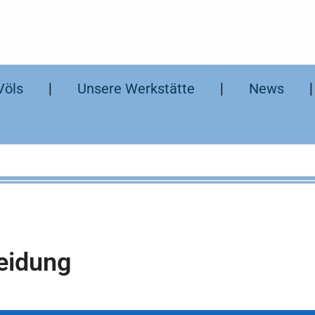
Völs
❘
Unsere Werkstätte
❘
News
eidung