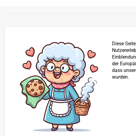
Diese Seit
Nutzererleb
Einblendung
der Europä
dass unser
wurden.
Bereits seit über 25 Jahren befassen wir uns mit dem Ve
der Reparatur von Garten-, Winter- und Kommunalgerä
Beratung
+43 512 30 25 03
H+S Technik GmbH, Landesstraße 18, 6176 Völs