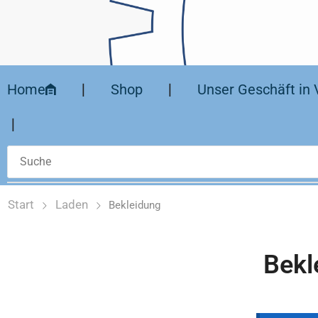
Home
❘
Shop
❘
Unser Geschäft in 
❘
Start
Laden
Bekleidung
Bekl