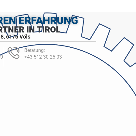
HREN ERFAHRUNG
RTNER IN TIROL
8, 6176 Völs
Beratung:
00
+43 512 30 25 03