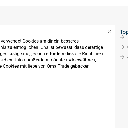
Links
To
Über Uns
e verwendet Cookies um dir ein besseres
News
nis zu ermöglichen. Uns ist bewusst, dass derartige
en lästig sind, jedoch erfordern dies die Richtlinien
Kontakt
ischen Union. Außerdem möchten wir erwähnen,
e Cookies mit liebe von Oma Trude gebacken
rkauf, der Wartung und
ten.