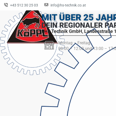
+43 512 30 25 03
info@hs-technik.co.at
MIT ÜBER 25 JA
DEIN REGIONALER PA
H+S Technik GmbH, Landesstraße 1
Montag – Freitag:
08:00 – 12:00 und 13:00 – 17: