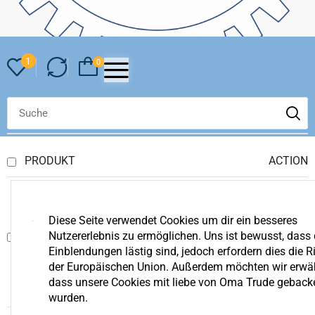
1
0
PRODUKT
ACTION
Ego Power+ Akku
Diese Seite verwendet Cookies um dir ein besseres
Schneefräse SNT2400E-
Nutzererlebnis zu ermöglichen. Uns ist bewusst, dass 
K2753 Set + 2x BA4200 + 2x
Einblendungen lästig sind, jedoch erfordern dies die Ri
CH5500E
der Europäischen Union. Außerdem möchten wir erwä
€
2.032,56
dass unsere Cookies mit liebe von Oma Trude geback
wurden.