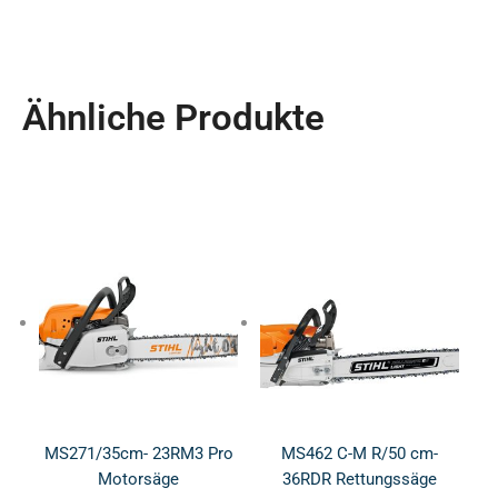
Ähnliche Produkte
MS271/35cm- 23RM3 Pro
MS462 C-M R/50 cm-
Motorsäge
36RDR Rettungssäge