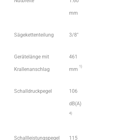
Nutbreite
1.60
mm
Sägekettenteilung
3/8″
Gerätelänge mit
461
1)
Krallenanschlag
mm
Schalldruckpegel
106
dB(A)
4)
Schallleistungspegel
115