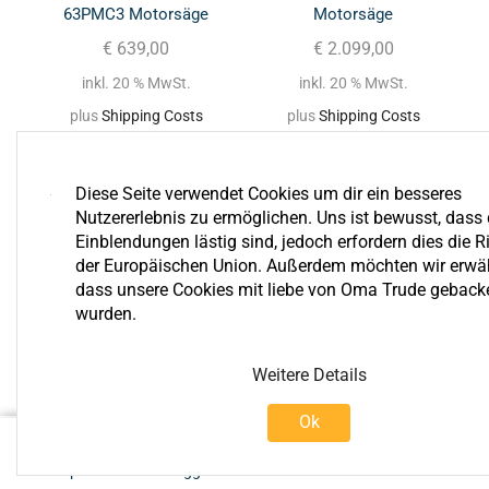
63PMC3 Motorsäge
Motorsäge
€
639,00
€
2.099,00
inkl. 20 % MwSt.
inkl. 20 % MwSt.
plus
Shipping Costs
plus
Shipping Costs
Diese Seite verwendet Cookies um dir ein besseres
Nutzererlebnis zu ermöglichen. Uns ist bewusst, dass 
Einblendungen lästig sind, jedoch erfordern dies die Ri
der Europäischen Union. Außerdem möchten wir erwä
dass unsere Cookies mit liebe von Oma Trude geback
wurden.
Bewertungen
Weitere Details
Ok
0
€
1.549,00
In Den Warenkorb
Shop
Einloggen
Warenkorb
Mehr