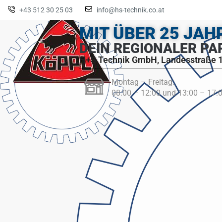
+43 512 30 25 03
info@hs-technik.co.at
MIT ÜBER 25 JA
DEIN REGIONALER PA
H+S Technik GmbH, Landesstraße 1
Montag – Freitag:
08:00 – 12:00 und 13:00 – 17: