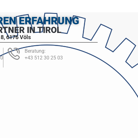
HREN ERFAHRUNG
RTNER IN TIROL
8, 6176 Völs
Beratung:
00
+43 512 30 25 03