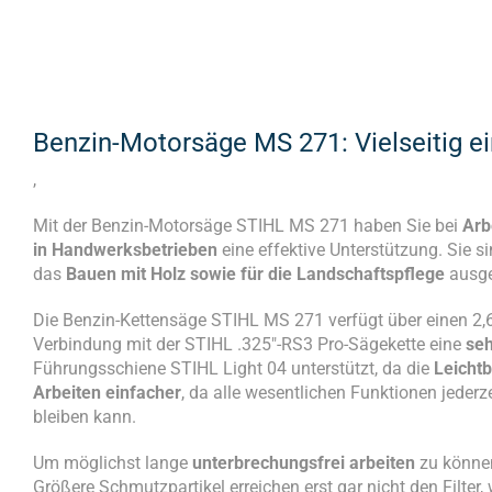
Benzin-Motorsäge MS 271: Vielseitig e
,
Mit der Benzin-Motorsäge STIHL MS 271 haben Sie bei
Arb
in Handwerksbetrieben
eine effektive Unterstützung. Sie s
das
Bauen mit Holz sowie für die Landschaftspflege
ausge
Die Benzin-Kettensäge STIHL MS 271 verfügt über einen 2,6 
Verbindung mit der STIHL .325″-RS3 Pro-Sägekette eine
seh
Führungsschiene STIHL Light 04 unterstützt, da die
Leicht
Arbeiten einfacher
, da alle wesentlichen Funktionen jederz
bleiben kann.
Um möglichst lange
unterbrechungsfrei arbeiten
zu können
Größere Schmutzpartikel erreichen erst gar nicht den Filte