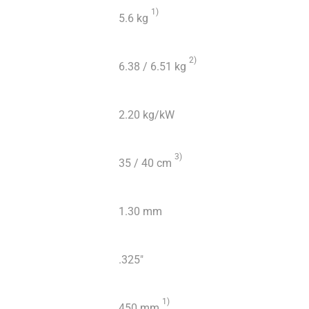
1
)
5.6 kg
2)
6.38 / 6.51 kg
2.20 kg/kW
3)
35 / 40 cm
1.30 mm
.325″
1)
450 mm