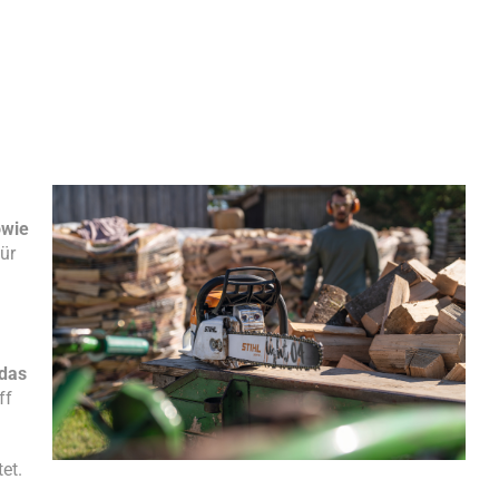
owie
für
das
ff
et.