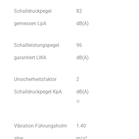
Schalldruckpegel
82
gemessen LpA
dB(A)
Schallleistungspegel
96
garantiert LWA
dB(A)
Unsicherheitsfaktor
2
Schalldruckpegel KpA
dB(A)
2)
Vibration Führungsholm
1.40
ahw
m/s²