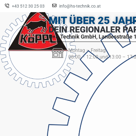
+43 512 30 25 03
info@hs-technik.co.at
MIT ÜBER 25 JA
DEIN REGIONALER PA
H+S Technik GmbH, Landesstraße 1
Montag – Freitag:
08:00 – 12:00 und 13:00 – 17: