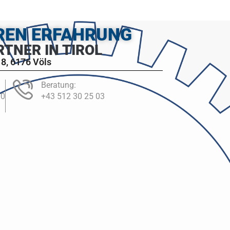
HREN ERFAHRUNG
RTNER IN TIROL
8, 6176 Völs
Beratung:
00
+43 512 30 25 03