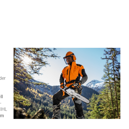
der
ll
-
TIHL
em