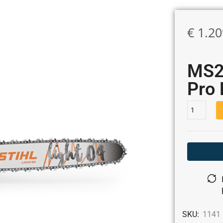
€
1.20
MS2
Pro
SKU:
1141 