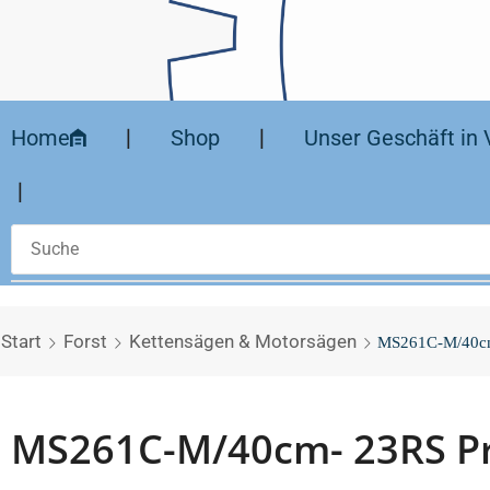
Home
❘
Shop
❘
Unser Geschäft in 
❘
Start
Forst
Kettensägen & Motorsägen
MS261C-M/40cm
MS261C-M/40cm- 23RS P