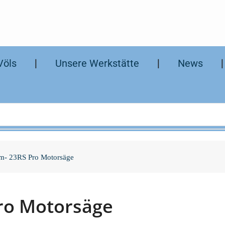
Völs
❘
Unsere Werkstätte
❘
News
- 23RS Pro Motorsäge
ro Motorsäge