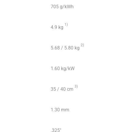
705 g/kWh
1
)
4.9 kg
2)
5.68 / 5.80 kg
1.60 kg/kW
3)
35 / 40 cm
1.30 mm
.325″