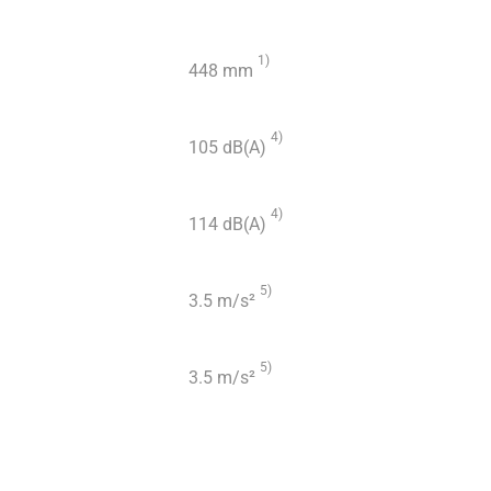
1)
448 mm
4)
105 dB(A)
4)
114 dB(A)
5)
3.5 m/s²
5)
3.5 m/s²