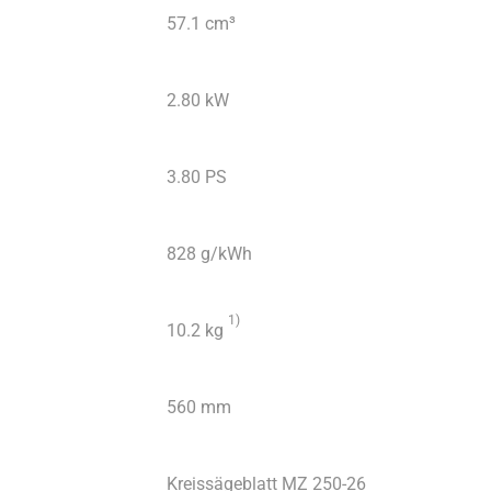
57.1 cm³
2.80 kW
3.80 PS
828 g/kWh
1
)
10.2 kg
560 mm
Kreissägeblatt MZ 250-26