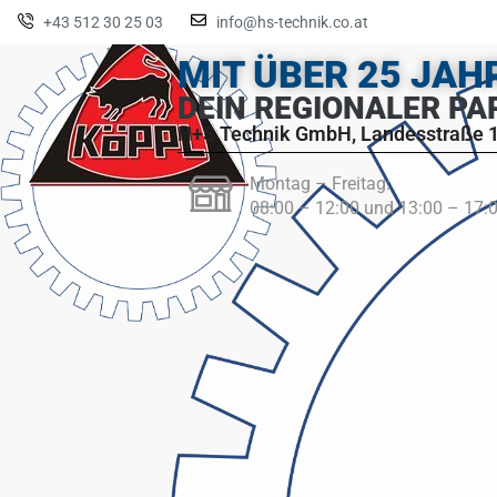
+43 512 30 25 03
info@hs-technik.co.at
MIT ÜBER 25 JA
DEIN REGIONALER PA
H+S Technik GmbH, Landesstraße 1
Montag – Freitag:
08:00 – 12:00 und 13:00 – 17: