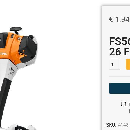
€
1.94
FS5
26 F
SKU:
4148 