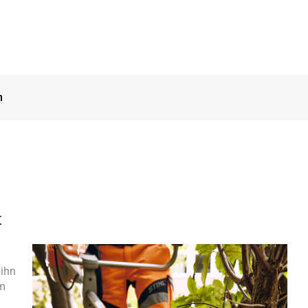
n
t
 ihn
um