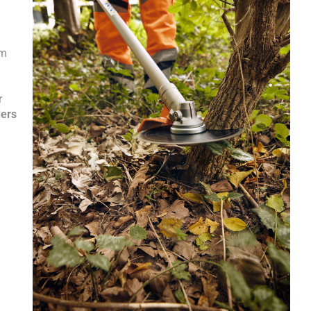
em
r
ers