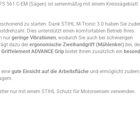
 FS 561 C-EM (Sägen) ist serienmäßig mit einem Kreissägeblatt
fteschonend zu starten. Dank STIHL M-Tronic 3.0 haben Sie zud
tdrehzahl. Dies unterstützt einen komfortablen Betrieb Ihres
em nur
geringe Vibrationen
, wodurch Sie auch bei schwierigen
rägt dazu der
ergonomische Zweihandgriff (Mählenker)
bei, de
e Griffelement ADVANCE Grip
bietet Ihnen zusätzlich ein
besond
 eine
gute Einsicht auf die Arbeitsfläche
und ermöglicht zudem
agern.
blätter nur mit einem STIHL Schutz für Motorsensen verwenden.