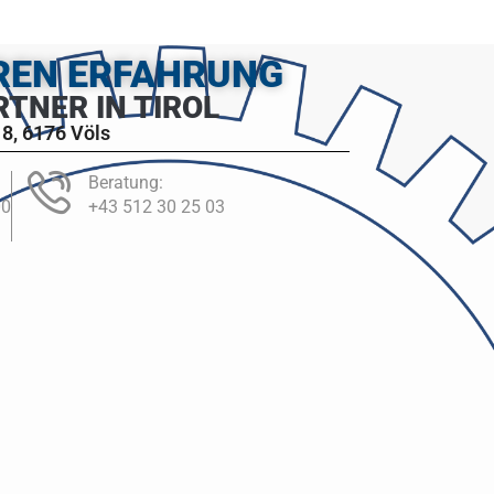
HREN ERFAHRUNG
RTNER IN TIROL
8, 6176 Völs
Beratung:
00
+43 512 30 25 03