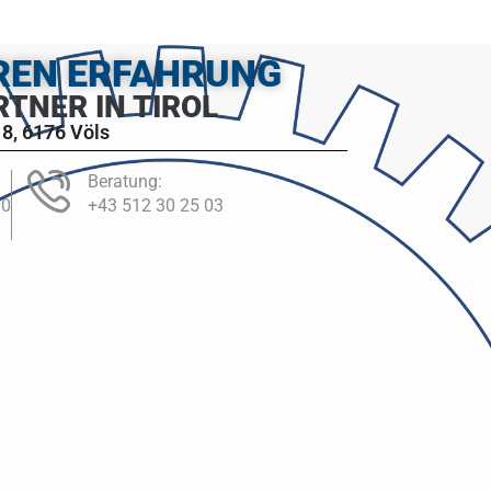
HREN ERFAHRUNG
RTNER IN TIROL
8, 6176 Völs
Beratung:
00
+43 512 30 25 03