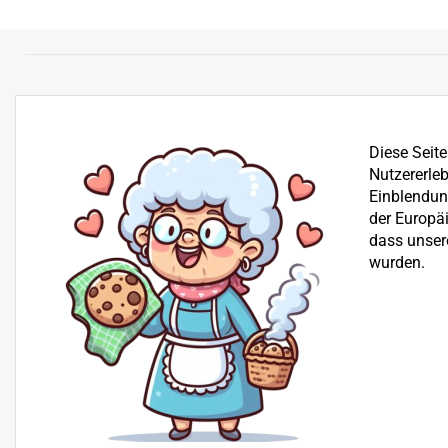
Diese Seit
Nutzererleb
Einblendung
der Europä
dass unser
wurden.
Bereits seit über 25 Jahren befassen wir uns mit dem Ve
der Reparatur von Garten-, Winter- und Kommunalgerä
Beratung
+43 512 30 25 03
H+S Technik GmbH, Landesstraße 18, 6176 Völs