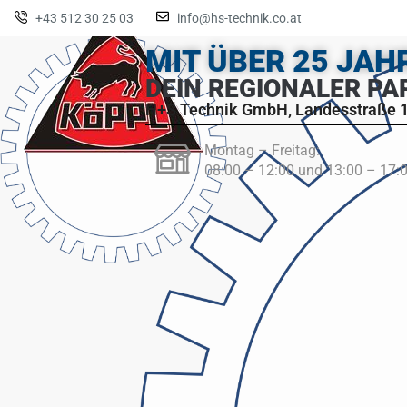
+43 512 30 25 03
info@hs-technik.co.at
MIT ÜBER 25 JA
DEIN REGIONALER PA
H+S Technik GmbH, Landesstraße 1
Montag – Freitag:
08:00 – 12:00 und 13:00 – 17: