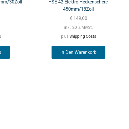
0mm/30Zoll
HSE 42 Elektro-Heckenschere-
450mm/18Zoll
€
149,00
inkl. 20 % MwSt.
s
plus
Shipping Costs
b
In Den Warenkorb