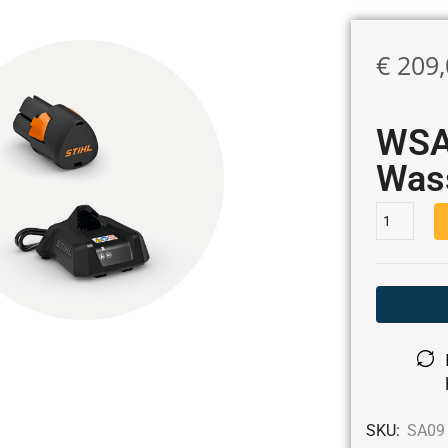
€
209,
WSA
Wass
SKU:
SA09