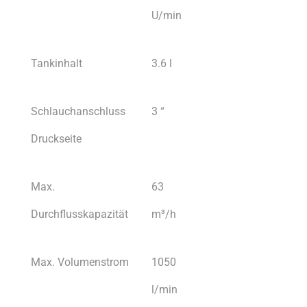
U/min
Tankinhalt
3.6 l
Schlauchanschluss
3 “
Druckseite
Max.
63
Durchflusskapazität
m³/h
Max. Volumenstrom
1050
l/min