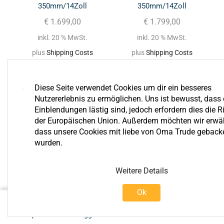
350mm/14Zoll
350mm/14Zoll
€
1.699,00
€
1.799,00
inkl. 20 % MwSt.
inkl. 20 % MwSt.
plus
Shipping Costs
plus
Shipping Costs
Diese Seite verwendet Cookies um dir ein besseres
Nutzererlebnis zu ermöglichen. Uns ist bewusst, dass 
Einblendungen lästig sind, jedoch erfordern dies die Ri
der Europäischen Union. Außerdem möchten wir erwä
dass unsere Cookies mit liebe von Oma Trude geback
wurden.
Bewertungen
Weitere Details
Ok
0
€
1.999,00
In Den Warenkorb
Shop
Einloggen
Warenkorb
Mehr