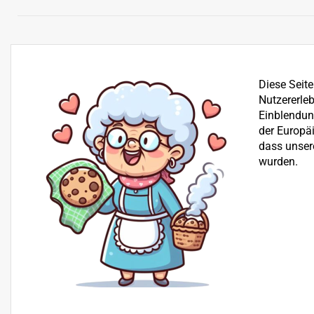
Diese Seit
Nutzererleb
Einblendung
der Europä
dass unser
wurden.
Bereits seit über 25 Jahren befassen wir uns mit dem Ve
der Reparatur von Garten-, Winter- und Kommunalgerä
Beratung
+43 512 30 25 03
H+S Technik GmbH, Landesstraße 18, 6176 Völs