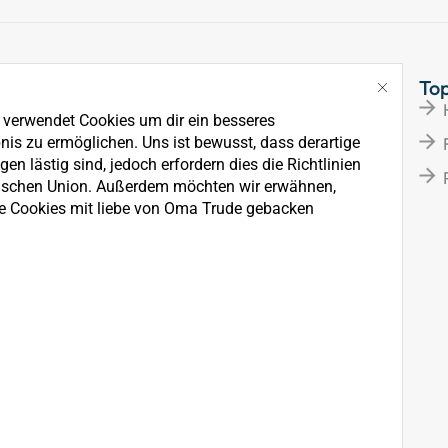
Links
To
Über Uns
e verwendet Cookies um dir ein besseres
News
nis zu ermöglichen. Uns ist bewusst, dass derartige
en lästig sind, jedoch erfordern dies die Richtlinien
Kontakt
ischen Union. Außerdem möchten wir erwähnen,
e Cookies mit liebe von Oma Trude gebacken
rkauf, der Wartung und
ten.