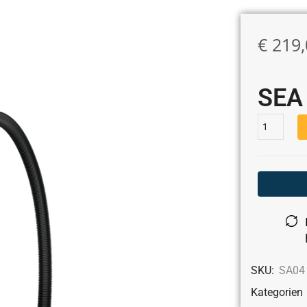
€
219,
SEA 
SKU:
SA04
Kategorien