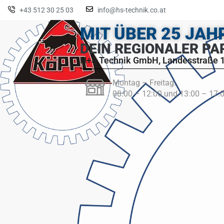
+43 512 30 25 03
info@hs-technik.co.at
MIT ÜBER 25 JA
DEIN REGIONALER PA
H+S Technik GmbH, Landesstraße 1
Montag – Freitag:
08:00 – 12:00 und 13:00 – 17: