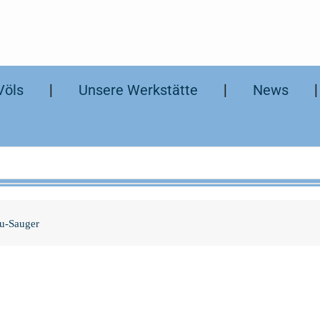
Völs
❘
Unsere Werkstätte
❘
News
u-Sauger