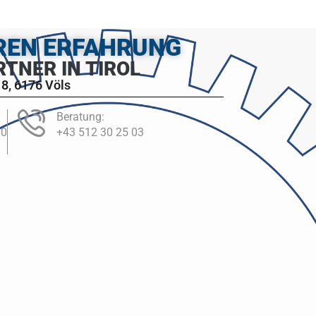
HREN ERFAHRUNG
RTNER IN TIROL
8, 6176 Völs
Beratung:
00
+43 512 30 25 03