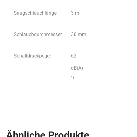
Saugschlauchlänge
3 m
Schlauchdurchmesser
36 mm
Schalldruckpegel
62
dB(A)
1)
Ähnliche Produkte