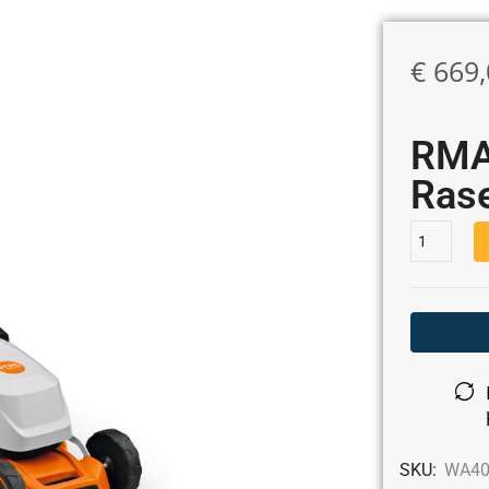
€
669,
RMA
Ras
SKU:
WA40