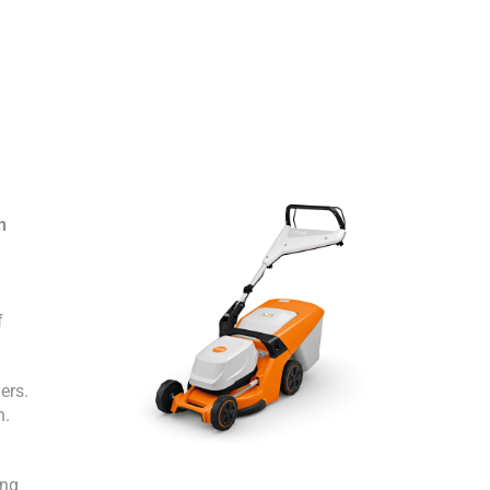
n
f
ers.
n.
ung