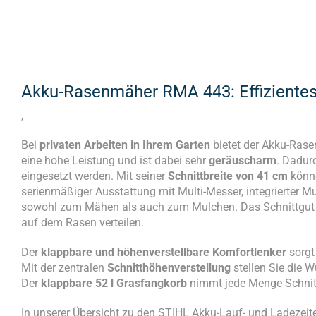
Akku-Rasenmäher RMA 443: Effizientes 
,
Bei
privaten Arbeiten in Ihrem Garten
bietet der Akku-Ra
eine hohe Leistung und ist dabei sehr
geräuscharm
. Dadur
eingesetzt werden. Mit seiner
Schnittbreite von 41 cm
könn
serienmäßiger Ausstattung mit Multi-Messer, integrierter 
sowohl zum Mähen als auch zum Mulchen. Das Schnittgut k
auf dem Rasen verteilen.
Der
klappbare und
höhenverstellbare Komfortlenker
sorgt
Mit der zentralen
Schnitthöhenverstellung
stellen Sie die 
Der
klappbare 52 l Grasfangkorb
nimmt jede Menge Schnittg
In unserer Übersicht zu den STIHL Akku-Lauf- und Ladezeit