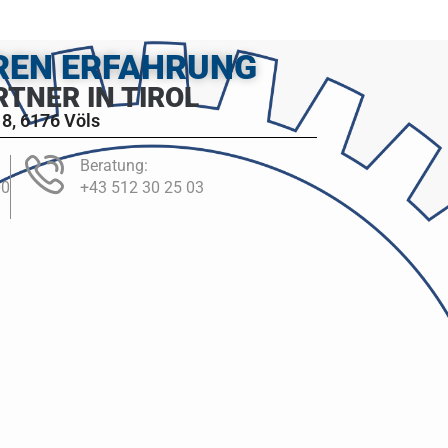
HREN ERFAHRUNG
RTNER IN TIROL
8, 6176 Völs
Beratung:
00
+43 512 30 25 03