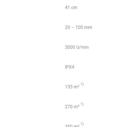
41 cm
20 – 100 mm
3000 U/min
IPX4
1)
135 m²
1)
270 m²
1)
350 m²