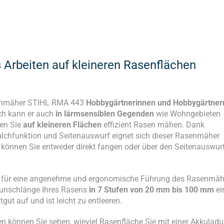
Arbeiten auf kleineren Rasenflächen
senmäher STIHL RMA 443
Hobbygärtnerinnen und Hobbygärtner
ch kann er auch
in lärmsensiblen Gegenden
wie Wohngebieten
en Sie
auf kleineren Flächen
effizient Rasen mähen. Dank
Mulchfunktion und Seitenauswurf eignet sich dieser Rasenmäher
önnen Sie entweder direkt fangen oder über den Seitenauswur
 für eine angenehme und ergonomische Führung des Rasenmäh
Wunschlänge Ihres Rasens
in 7 Stufen von 20 mm bis 100 mm
ei
ut auf und ist leicht zu entleeren.
en können Sie sehen, wieviel Rasenfläche Sie mit einer Akkulad