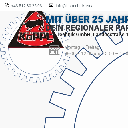
+43 512 30 25 03
info@hs-technik.co.at
MIT ÜBER 25 JA
DEIN REGIONALER PA
H+S Technik GmbH, Landesstraße 1
Montag – Freitag:
08:00 – 12:00 und 13:00 – 17: