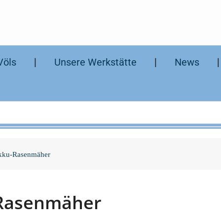
Völs
❘
Unsere Werkstätte
❘
News
kku-Rasenmäher
-Rasenmäher