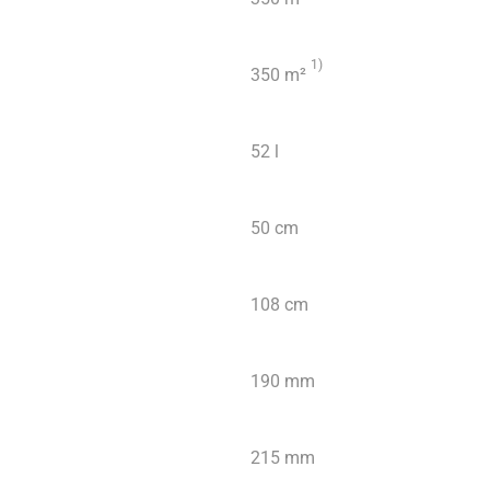
1)
350 m²
52 l
50 cm
108 cm
190 mm
215 mm