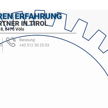
HREN ERFAHRUNG
RTNER IN TIROL
8, 6176 Völs
Beratung:
00
+43 512 30 25 03