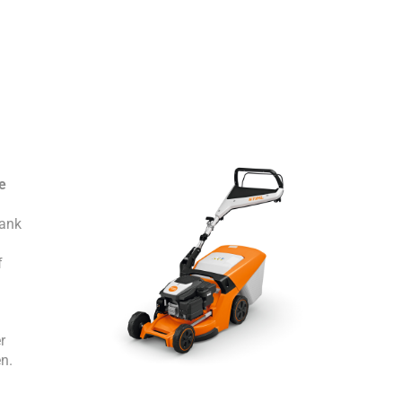
e
Dank
f
r
n.