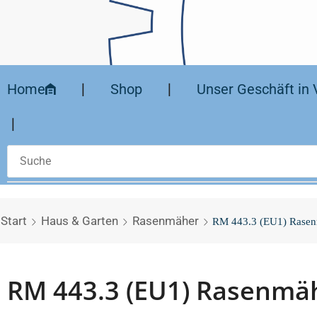
Home
❘
Shop
❘
Unser Geschäft in 
❘
Start
Haus & Garten
Rasenmäher
RM 443.3 (EU1) Rase
RM 443.3 (EU1) Rasenmä