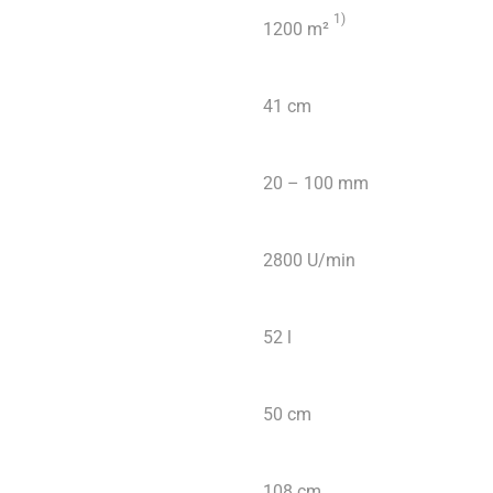
1
)
1200 m²
41 cm
20 – 100 mm
2800 U/min
52 l
50 cm
108 cm