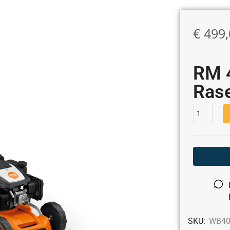
€
499,
RM 
Ras
SKU:
WB40