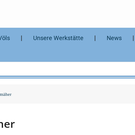
Völs
❘
Unsere Werkstätte
❘
News
nmäher
her