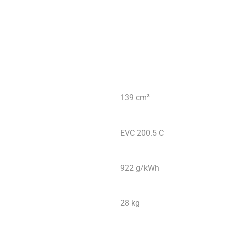
139 cm³
EVC 200.5 C
922 g/kWh
28 kg