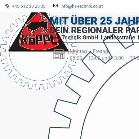
+43 512 30 25 03
info@hs-technik.co.at
MIT ÜBER 25 JA
DEIN REGIONALER PA
H+S Technik GmbH, Landesstraße 1
Montag – Freitag:
08:00 – 12:00 und 13:00 – 17: