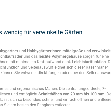
wendig für verwinkelte Gärten
bbygärtner und Hobbygärtnerinnen mittelgroße und verwinkelt
ichtlaufräder
und das
leichte Polymergehäuse
sorgen für eine
t Ihnen mit minimalem Kraftaufwand dank
Leichtstartfunktion
. 
ulchfunktion und Seitenauswurf eignet sich dieser Rasenmäher
önnen Sie entweder direkt fangen oder über den Seitenauswur
ehmes und ergonomisches Mähen. Die zentral angeordnete,
7-
edienen und ermöglicht
Schnitthöhen von 20 mm bis 100 mm
. De
ässt sich so besonders schnell und einfach öffnen und entleere
ann Sie am besten den Fangkorb entleeren.