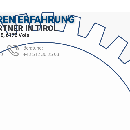
HREN ERFAHRUNG
RTNER IN TIROL
8, 6176 Völs
Beratung:
00
+43 512 30 25 03