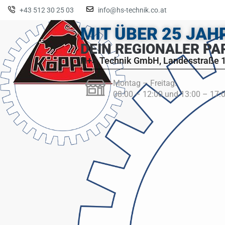
+43 512 30 25 03
info@hs-technik.co.at
MIT ÜBER 25 JA
DEIN REGIONALER PA
H+S Technik GmbH, Landesstraße 1
Montag – Freitag:
08:00 – 12:00 und 13:00 – 17: