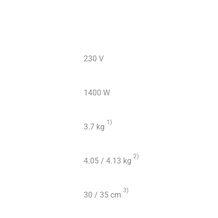
230 V
1400 W
1
)
3.7 kg
2
)
4.05 / 4.13 kg
3
)
30 / 35 cm