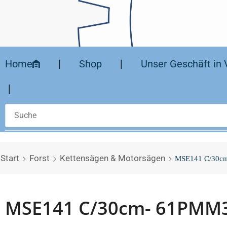
Home
❘
Shop
❘
Unser Geschäft in 
❘
Start
Forst
Kettensägen & Motorsägen
MSE141 C/30cm
MSE141 C/30cm- 61PMM3