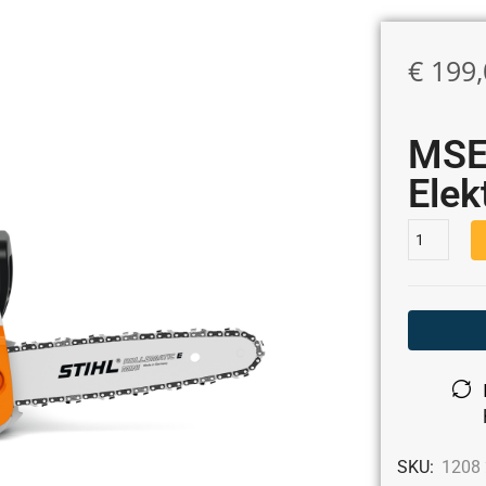
€
199,
MSE
Elek
SKU:
1208 