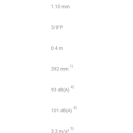
1.10 mm
3/8″P
0.4 m
1)
392 mm
4)
93 dB(A)
4)
101 dB(A)
5)
3.3 m/s²