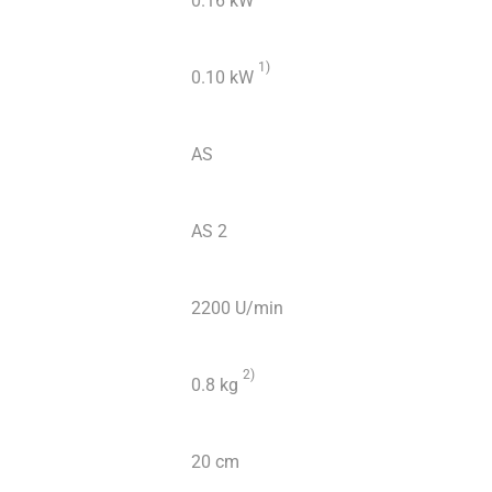
0.16 kW
1
)
0.10 kW
AS
AS 2
2200 U/min
2)
0.8 kg
20 cm