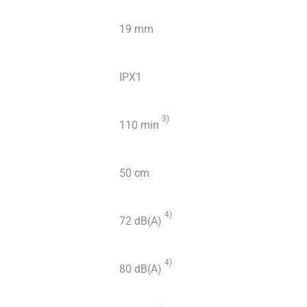
19 mm
IPX1
3)
110 min
50 cm
4)
72 dB(A)
4)
80 dB(A)