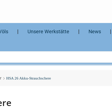
Völs
❘
Unsere Werkstätte
❘
News
r
HSA 26 Akku-Strauchschere
ere