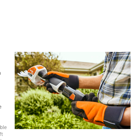
m
e
ble
ft