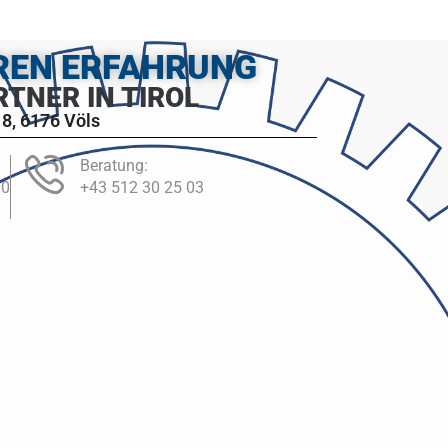
HREN ERFAHRUNG
RTNER IN TIROL
8, 6176 Völs
Beratung:
00
+43 512 30 25 03