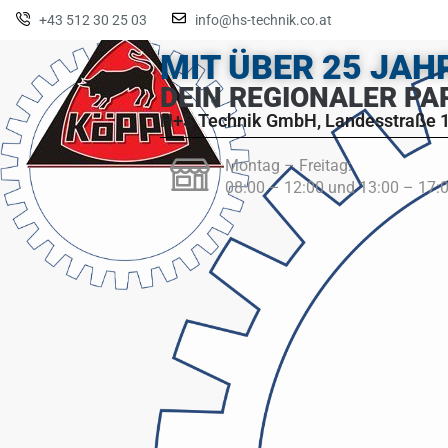
+43 512 30 25 03
info@hs-technik.co.at
MIT ÜBER 25 JA
DEIN REGIONALER PA
H+S Technik GmbH, Landesstraße 1
Montag – Freitag:
08:00 – 12:00 und 13:00 – 17: