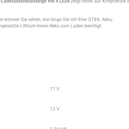
-Ladezustandsanzeige mit 4 LEDs
zeigt Ihnen auf Knopfdruck d
n können Sie sehen, wie lange Sie mit Ihrer STIHL Akku-
ngesetzte Lithium-Ionen-Akku zum Laden benötigt.
11 V
12 V