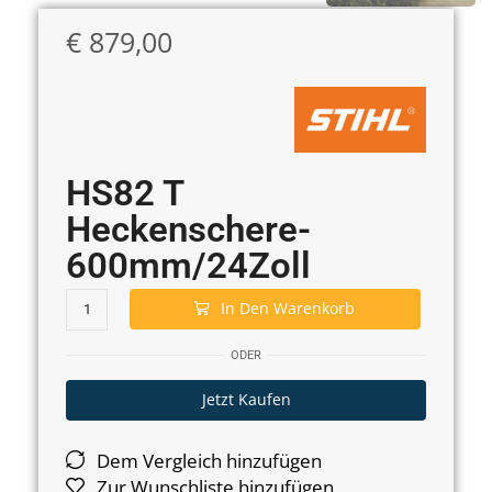
€
879,00
HS82 T
Heckenschere-
600mm/24Zoll
In Den Warenkorb
ODER
Jetzt Kaufen
Dem Vergleich hinzufügen
Zur Wunschliste hinzufügen