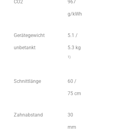
CO2
967
g/kWh
Gerätegewicht
5.1 /
unbetankt
5.3 kg
1)
Schnittlänge
60 /
75 cm
Zahnabstand
30
mm