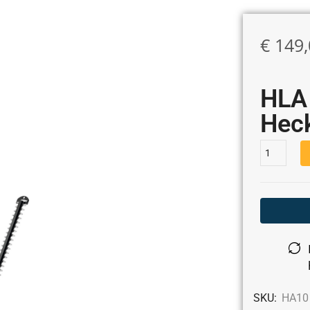
€
149,
HLA
Hec
SKU:
HA10