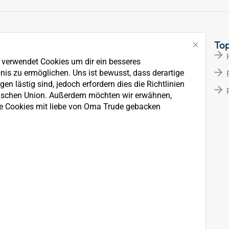
Links
To
Über Uns
e verwendet Cookies um dir ein besseres
News
nis zu ermöglichen. Uns ist bewusst, dass derartige
en lästig sind, jedoch erfordern dies die Richtlinien
Kontakt
ischen Union. Außerdem möchten wir erwähnen,
e Cookies mit liebe von Oma Trude gebacken
rkauf, der Wartung und
ten.