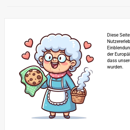
Diese Seit
Nutzererleb
Einblendung
der Europä
dass unser
wurden.
Bereits seit über 25 Jahren befassen wir uns mit dem Ve
der Reparatur von Garten-, Winter- und Kommunalgerä
Beratung
+43 512 30 25 03
H+S Technik GmbH, Landesstraße 18, 6176 Völs