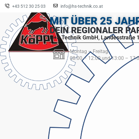
+43 512 30 25 03
info@hs-technik.co.at
MIT ÜBER 25 JA
DEIN REGIONALER PA
H+S Technik GmbH, Landesstraße 1
Montag – Freitag:
08:00 – 12:00 und 13:00 – 17: