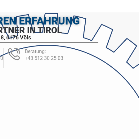
HREN ERFAHRUNG
RTNER IN TIROL
8, 6176 Völs
Beratung:
00
+43 512 30 25 03