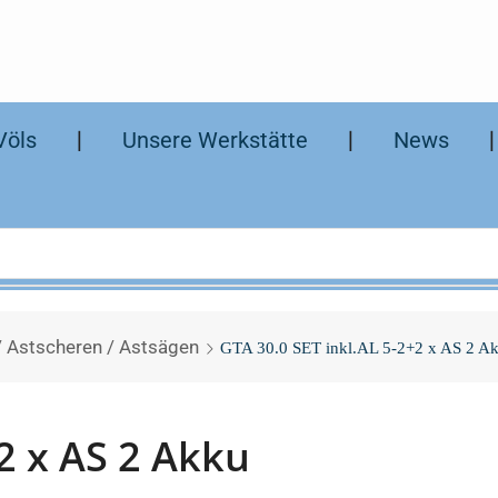
Völs
❘
Unsere Werkstätte
❘
News
/ Astscheren / Astsägen
GTA 30.0 SET inkl.AL 5-2+2 x AS 2 A
2 x AS 2 Akku