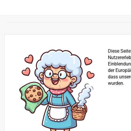
Diese Seit
Nutzererleb
Einblendung
der Europä
dass unser
wurden.
Bereits seit über 25 Jahren befassen wir uns mit dem Ve
der Reparatur von Garten-, Winter- und Kommunalgerä
Beratung
+43 512 30 25 03