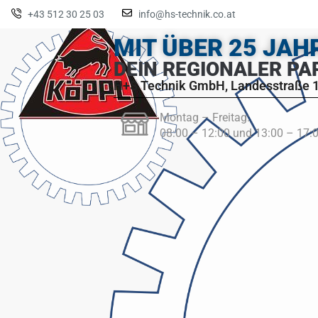
+43 512 30 25 03
info@hs-technik.co.at
MIT ÜBER 25 JA
DEIN REGIONALER PA
H+S Technik GmbH, Landesstraße 1
Montag – Freitag:
08:00 – 12:00 und 13:00 – 17: