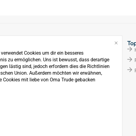
Links
To
Über Uns
e verwendet Cookies um dir ein besseres
News
nis zu ermöglichen. Uns ist bewusst, dass derartige
en lästig sind, jedoch erfordern dies die Richtlinien
Kontakt
ischen Union. Außerdem möchten wir erwähnen,
e Cookies mit liebe von Oma Trude gebacken
rkauf, der Wartung und
ten.