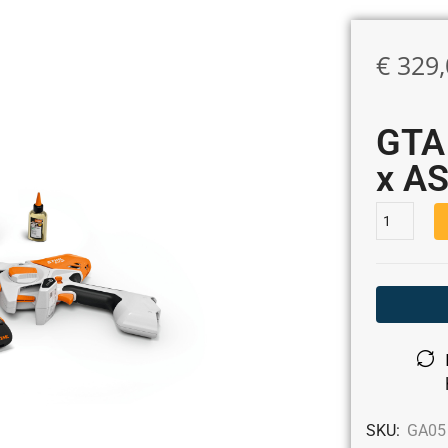
€
329,
GTA 
x AS
SKU:
GA05