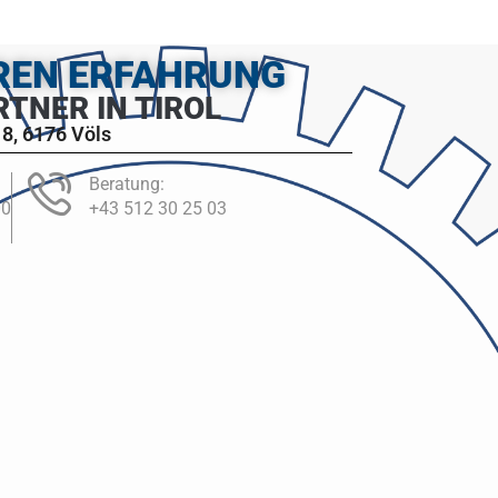
HREN ERFAHRUNG
RTNER IN TIROL
8, 6176 Völs
Beratung:
00
+43 512 30 25 03