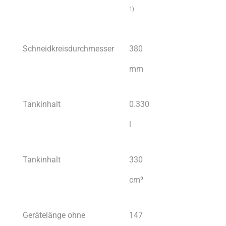
1
)
Schneidkreisdurchmesser
380
mm
Tankinhalt
0.330
l
Tankinhalt
330
cm³
Gerätelänge ohne
147