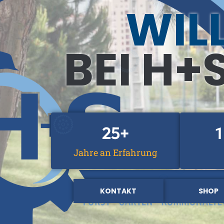
WIL
BEI H+
25
+
1
Jahre an Erfahrung
KONTAKT
SHOP