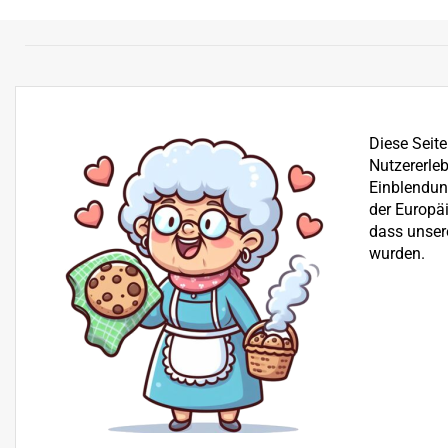
Diese Seit
Nutzererleb
Einblendung
der Europä
dass unser
wurden.
Bereits seit über 25 Jahren befassen wir uns mit dem Ve
der Reparatur von Garten-, Winter- und Kommunalgerä
Beratung
+43 512 30 25 03
H+S Technik GmbH, Landesstraße 18, 6176 Völs