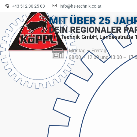
+43 512 30 25 03
info@hs-technik.co.at
MIT ÜBER 25 JA
DEIN REGIONALER PA
H+S Technik GmbH, Landesstraße 1
Montag – Freitag:
08:00 – 12:00 und 13:00 – 17: