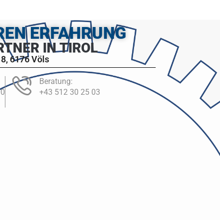
HREN ERFAHRUNG
RTNER IN TIROL
8, 6176 Völs
Beratung:
00
+43 512 30 25 03