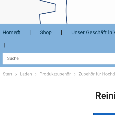
Home
❘
Shop
❘
Unser Geschäft in 
❘
Start
Laden
Produktzubehör
Zubehör für Hochd
Rein