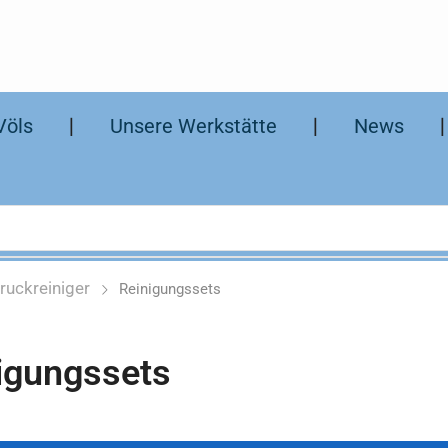
Völs
❘
Unsere Werkstätte
❘
News
ruckreiniger
Reinigungssets
igungssets