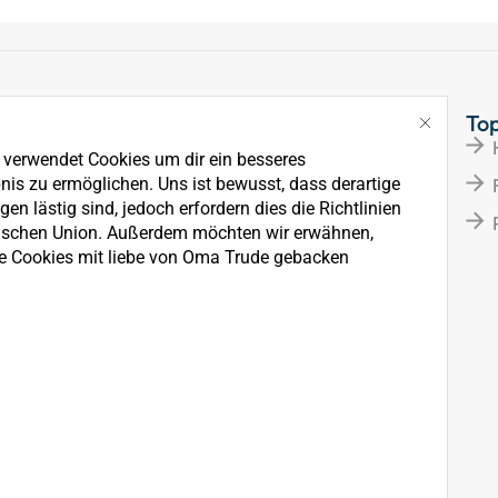
Links
To
Über Uns
e verwendet Cookies um dir ein besseres
News
nis zu ermöglichen. Uns ist bewusst, dass derartige
en lästig sind, jedoch erfordern dies die Richtlinien
Kontakt
ischen Union. Außerdem möchten wir erwähnen,
e Cookies mit liebe von Oma Trude gebacken
rkauf, der Wartung und
ten.