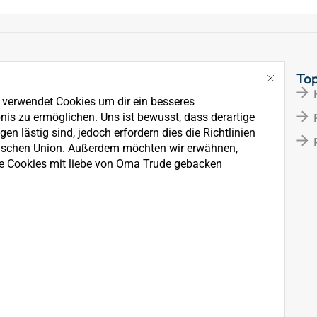
Links
To
Über Uns
e verwendet Cookies um dir ein besseres
News
nis zu ermöglichen. Uns ist bewusst, dass derartige
en lästig sind, jedoch erfordern dies die Richtlinien
Kontakt
ischen Union. Außerdem möchten wir erwähnen,
e Cookies mit liebe von Oma Trude gebacken
rkauf, der Wartung und
ten.