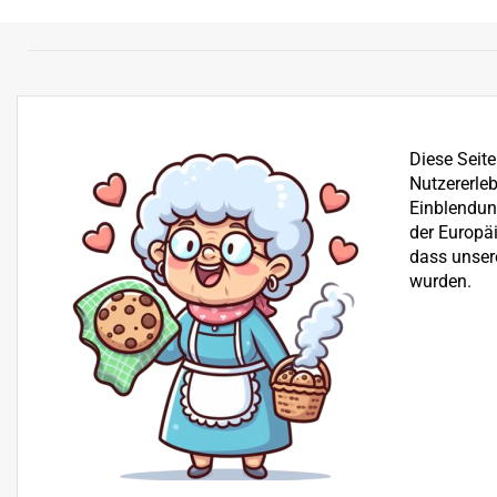
Diese Seit
Nutzererleb
Einblendung
der Europä
dass unser
wurden.
Bereits seit über 25 Jahren befassen wir uns mit dem Ve
der Reparatur von Garten-, Winter- und Kommunalgerä
Beratung
+43 512 30 25 03
H+S Technik GmbH, Landesstraße 18, 6176 Völs