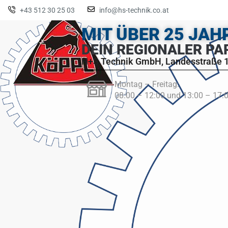
+43 512 30 25 03
info@hs-technik.co.at
MIT ÜBER 25 JA
DEIN REGIONALER PA
H+S Technik GmbH, Landesstraße 1
Montag – Freitag:
08:00 – 12:00 und 13:00 – 17: