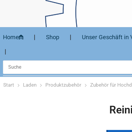
Home
❘
Shop
❘
Unser Geschäft in 
❘
Start
Laden
Produktzubehör
Zubehör für Hochd
Rein