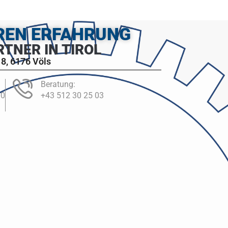
HREN ERFAHRUNG
RTNER IN TIROL
8, 6176 Völs
Beratung:
00
+43 512 30 25 03