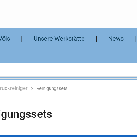
Völs
❘
Unsere Werkstätte
❘
News
ruckreiniger
Reinigungssets
igungssets