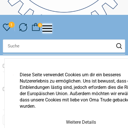
1
0
PRODUKT
ACTION
Diese Seite verwendet Cookies um dir ein besseres
Nutzererlebnis zu ermöglichen. Uns ist bewusst, dass 
Honda Mähroboter Miimo
Einblendungen lästig sind, jedoch erfordern dies die Ri
HRM 1500 Live
der Europäischen Union. Außerdem möchten wir erwä
€
960,00
dass unsere Cookies mit liebe von Oma Trude geback
wurden.
Anwenden
Weitere Details