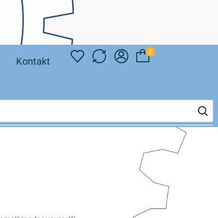
0
❘
Kontakt