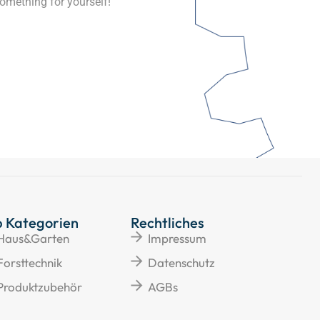
omething for yourself!
p Kategorien
Rechtliches
Haus&Garten
Impressum
Forsttechnik
Datenschutz
Produktzubehör
AGBs