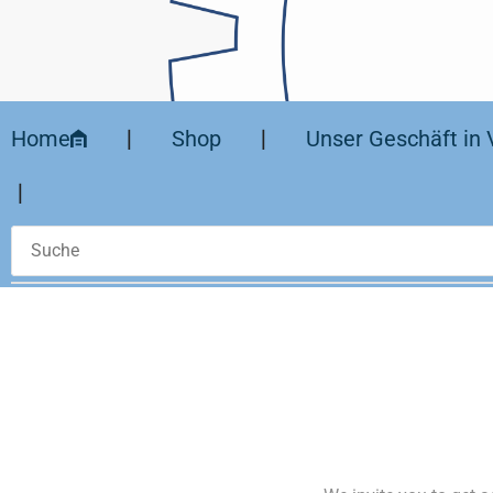
Home
❘
Shop
❘
Unser Geschäft in 
❘