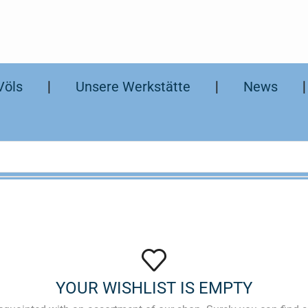
Völs
❘
Unsere Werkstätte
❘
News
YOUR WISHLIST IS EMPTY