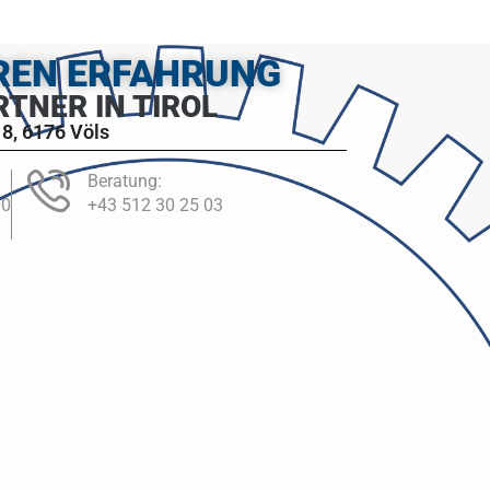
HREN ERFAHRUNG
RTNER IN TIROL
8, 6176 Völs
Beratung:
00
+43 512 30 25 03