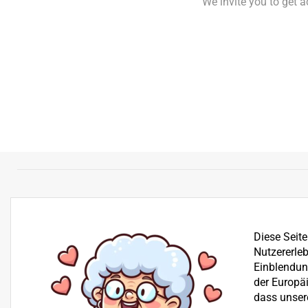
We invite you to get 
Diese Seit
Nutzererleb
Einblendung
der Europä
dass unser