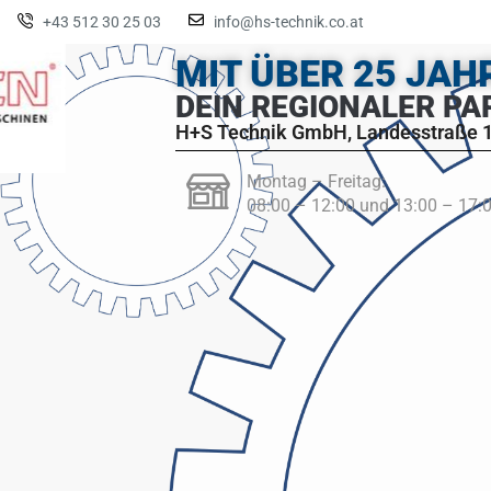
+43 512 30 25 03
info@hs-technik.co.at
MIT ÜBER 25 JA
DEIN REGIONALER PA
H+S Technik GmbH, Landesstraße 1
Montag – Freitag:
08:00 – 12:00 und 13:00 – 17: