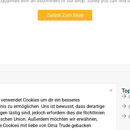
acquainted with an assortment of our shop. Surely you can find s
Zurück Zum Shop
Links
To
Über Uns
e verwendet Cookies um dir ein besseres
News
nis zu ermöglichen. Uns ist bewusst, dass derartige
en lästig sind, jedoch erfordern dies die Richtlinien
Kontakt
ischen Union. Außerdem möchten wir erwähnen,
e Cookies mit liebe von Oma Trude gebacken