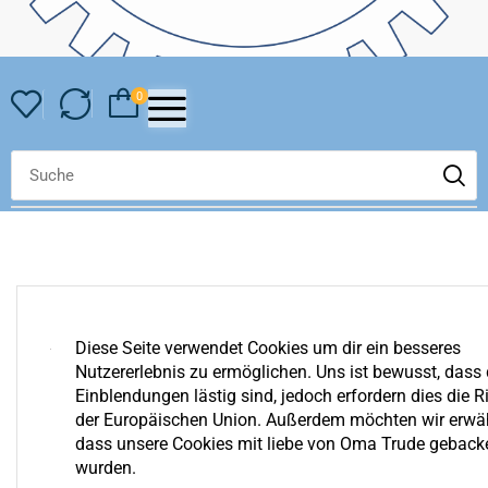
0
Diese Seite verwendet Cookies um dir ein besseres
Nutzererlebnis zu ermöglichen. Uns ist bewusst, dass 
YOUR WISHLIST IS EMPTY
Einblendungen lästig sind, jedoch erfordern dies die Ri
We invite you to get acquainted with an assortment of our
der Europäischen Union. Außerdem möchten wir erwä
shop. Surely you can find something for yourself!
dass unsere Cookies mit liebe von Oma Trude geback
wurden.
Zurück Zum Shop