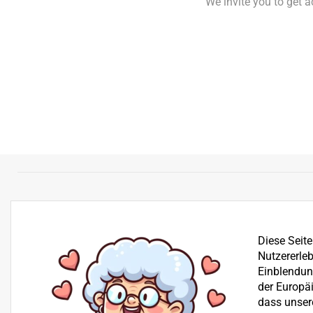
We invite you to get 
Diese Seit
Nutzererleb
Einblendung
der Europä
dass unser