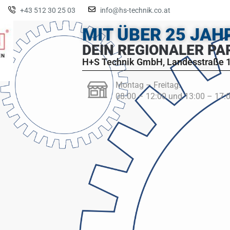
+43 512 30 25 03
info@hs-technik.co.at
MIT ÜBER 25 JA
DEIN REGIONALER PA
H+S Technik GmbH, Landesstraße 1
Montag – Freitag:
08:00 – 12:00 und 13:00 – 17: