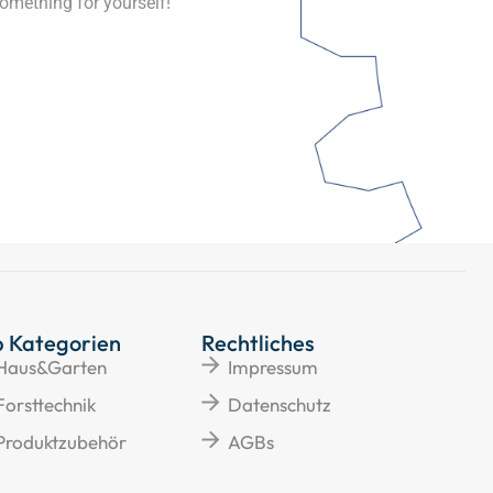
omething for yourself!
p Kategorien
Rechtliches
Haus&Garten
Impressum
Forsttechnik
Datenschutz
Produktzubehör
AGBs