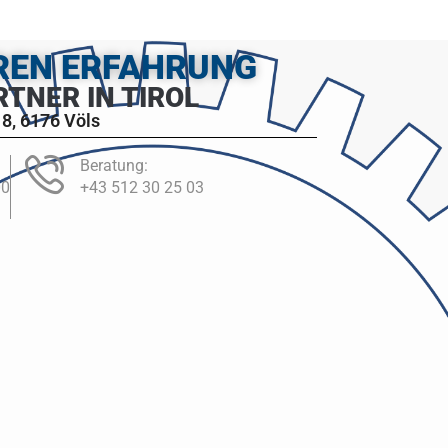
HREN ERFAHRUNG
RTNER IN TIROL
8, 6176 Völs
Beratung:
00
+43 512 30 25 03