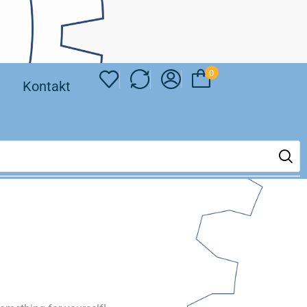
0
❘
Kontakt