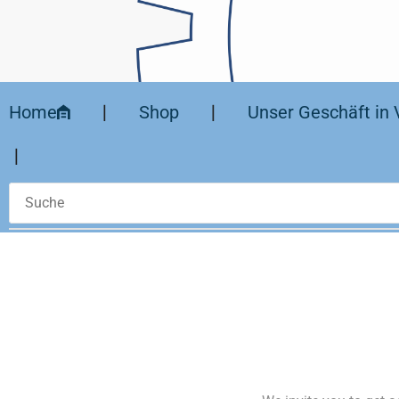
Home
❘
Shop
❘
Unser Geschäft in 
❘