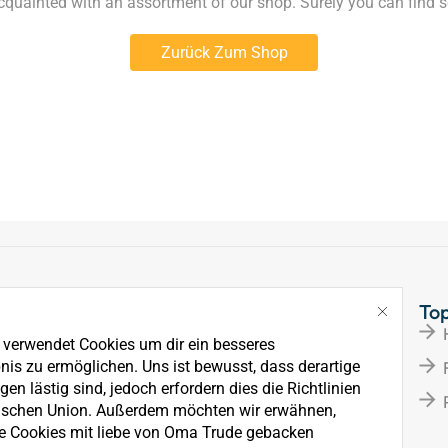
acquainted with an assortment of our shop. Surely you can find s
Zurück Zum Shop
Links
To
Über Uns
e verwendet Cookies um dir ein besseres
News
nis zu ermöglichen. Uns ist bewusst, dass derartige
en lästig sind, jedoch erfordern dies die Richtlinien
Kontakt
ischen Union. Außerdem möchten wir erwähnen,
e Cookies mit liebe von Oma Trude gebacken