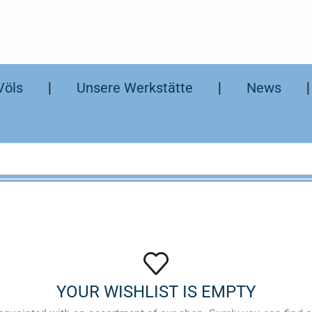
Völs
❘
Unsere Werkstätte
❘
News
YOUR WISHLIST IS EMPTY