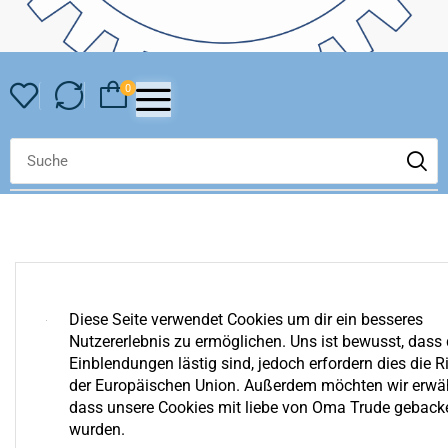
0
Diese Seite verwendet Cookies um dir ein besseres
Nutzererlebnis zu ermöglichen. Uns ist bewusst, dass 
YOUR WISHLIST IS EMPTY
Einblendungen lästig sind, jedoch erfordern dies die Ri
We invite you to get acquainted with an assortment of our
der Europäischen Union. Außerdem möchten wir erwä
shop. Surely you can find something for yourself!
dass unsere Cookies mit liebe von Oma Trude geback
wurden.
Zurück Zum Shop