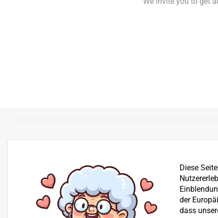
We invite you to get 
Diese Seit
Nutzererleb
Einblendung
der Europä
dass unser