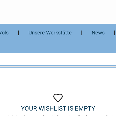
Völs
❘
Unsere Werkstätte
❘
News
YOUR WISHLIST IS EMPTY