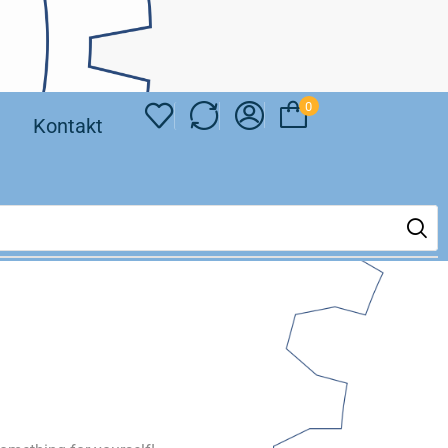
0
❘
Kontakt