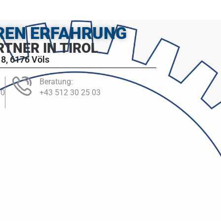
HREN ERFAHRUNG
RTNER IN TIROL
8, 6176 Völs
Beratung:
00
+43 512 30 25 03