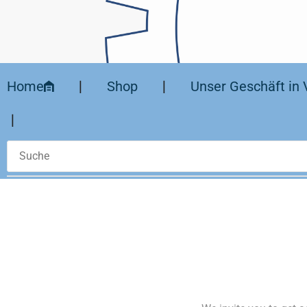
Home
❘
Shop
❘
Unser Geschäft in 
❘