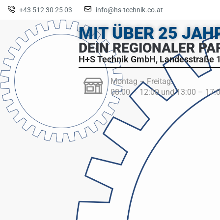
+43 512 30 25 03
info@hs-technik.co.at
MIT ÜBER 25 JA
DEIN REGIONALER PA
H+S Technik GmbH, Landesstraße 1
Montag – Freitag:
08:00 – 12:00 und 13:00 – 17: