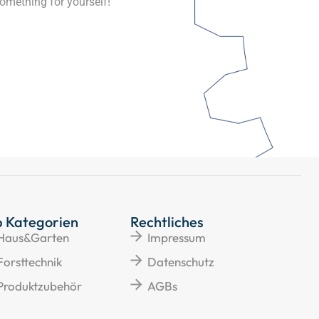
omething for yourself!
p Kategorien
Rechtliches
Haus&Garten
Impressum
Forsttechnik
Datenschutz
Produktzubehör
AGBs