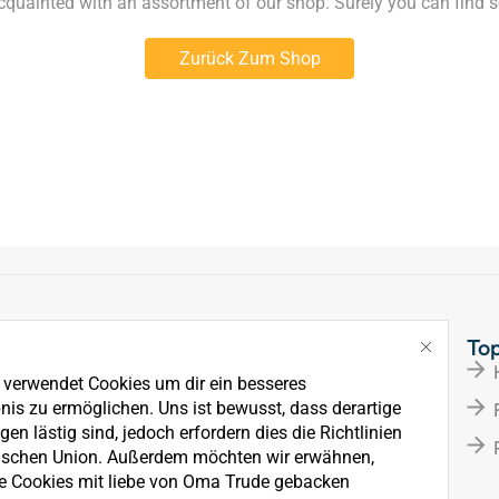
acquainted with an assortment of our shop. Surely you can find s
Zurück Zum Shop
Links
To
Über Uns
e verwendet Cookies um dir ein besseres
News
nis zu ermöglichen. Uns ist bewusst, dass derartige
en lästig sind, jedoch erfordern dies die Richtlinien
Kontakt
ischen Union. Außerdem möchten wir erwähnen,
e Cookies mit liebe von Oma Trude gebacken