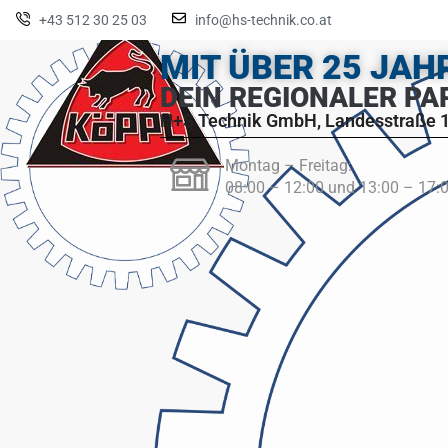
+43 512 30 25 03
info@hs-technik.co.at
MIT ÜBER 25 JA
DEIN REGIONALER PA
H+S Technik GmbH, Landesstraße 1
Montag – Freitag:
08:00 – 12:00 und 13:00 – 17: