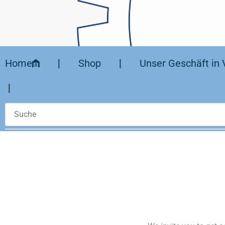
Home
❘
Shop
❘
Unser Geschäft in 
❘