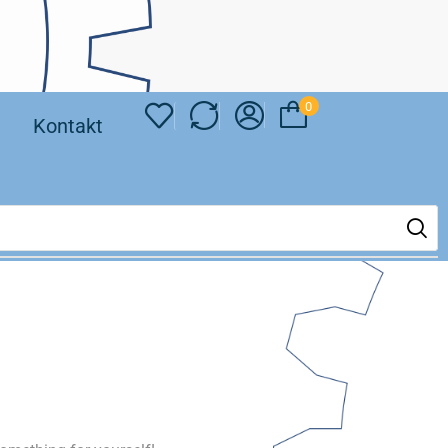
0
❘
Kontakt