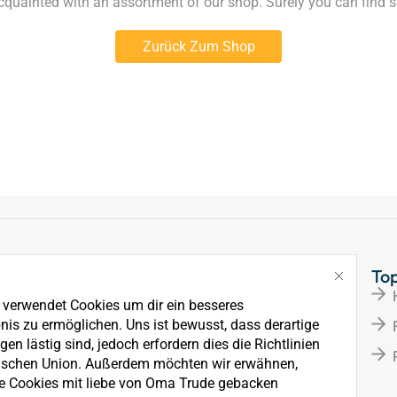
acquainted with an assortment of our shop. Surely you can find s
Zurück Zum Shop
Links
To
Über Uns
e verwendet Cookies um dir ein besseres
News
nis zu ermöglichen. Uns ist bewusst, dass derartige
en lästig sind, jedoch erfordern dies die Richtlinien
Kontakt
ischen Union. Außerdem möchten wir erwähnen,
e Cookies mit liebe von Oma Trude gebacken