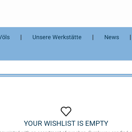
Völs
❘
Unsere Werkstätte
❘
News
YOUR WISHLIST IS EMPTY