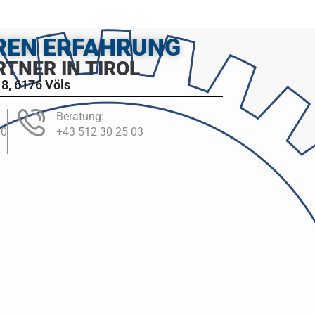
HREN ERFAHRUNG
RTNER IN TIROL
8, 6176 Völs
Beratung:
00
+43 512 30 25 03