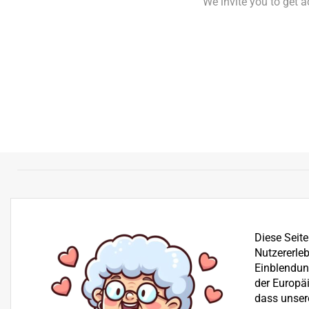
We invite you to get 
Diese Seit
Nutzererleb
Einblendung
der Europä
dass unser