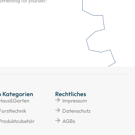
omething for yourself!
p Kategorien
Rechtliches
Haus&Garten
Impressum
Forsttechnik
Datenschutz
Produktzubehör
AGBs