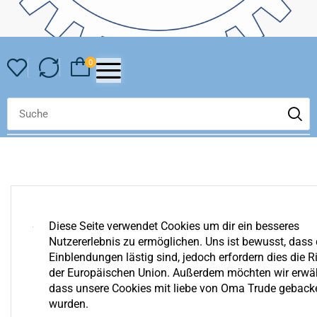
0
Diese Seite verwendet Cookies um dir ein besseres
Nutzererlebnis zu ermöglichen. Uns ist bewusst, dass 
YOUR COMPARE IS EMPTY
Einblendungen lästig sind, jedoch erfordern dies die Ri
We invite you to get acquainted with an assortment of our
der Europäischen Union. Außerdem möchten wir erwä
shop. Surely you can find something for yourself!
dass unsere Cookies mit liebe von Oma Trude geback
wurden.
Zurück Zum Shop