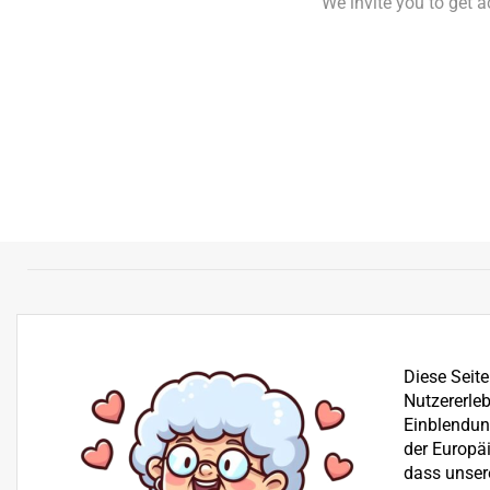
We invite you to get 
Diese Seit
Nutzererleb
Einblendung
der Europä
dass unser