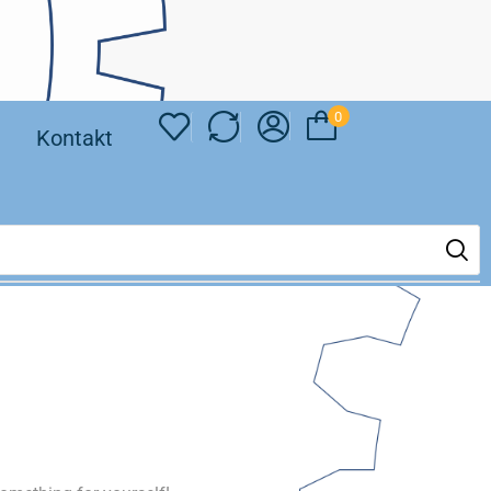
0
❘
Kontakt