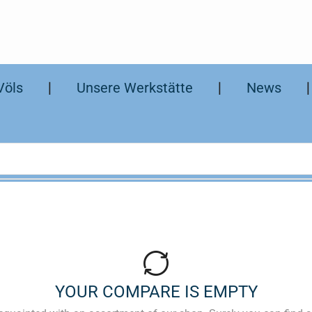
Völs
❘
Unsere Werkstätte
❘
News
YOUR COMPARE IS EMPTY