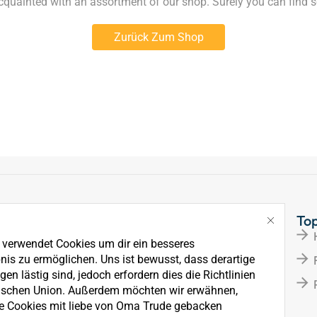
acquainted with an assortment of our shop. Surely you can find s
Zurück Zum Shop
Links
To
Über Uns
e verwendet Cookies um dir ein besseres
News
nis zu ermöglichen. Uns ist bewusst, dass derartige
en lästig sind, jedoch erfordern dies die Richtlinien
Kontakt
ischen Union. Außerdem möchten wir erwähnen,
e Cookies mit liebe von Oma Trude gebacken