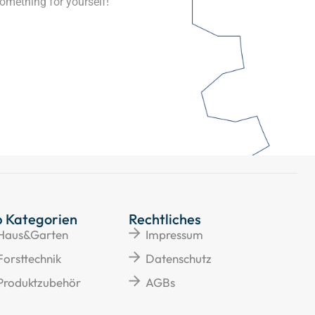
omething for yourself!
p Kategorien
Rechtliches
Haus&Garten
Impressum
Forsttechnik
Datenschutz
Produktzubehör
AGBs