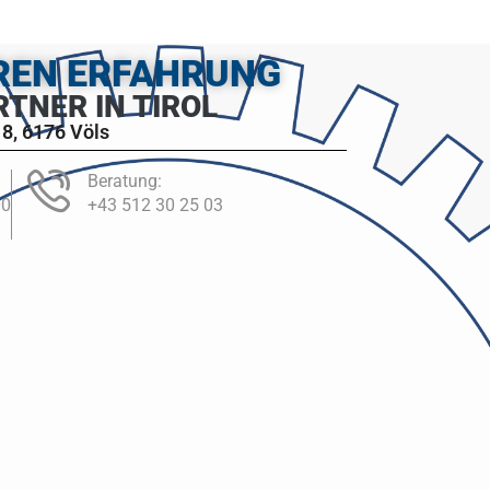
HREN ERFAHRUNG
RTNER IN TIROL
8, 6176 Völs
Beratung:
00
+43 512 30 25 03