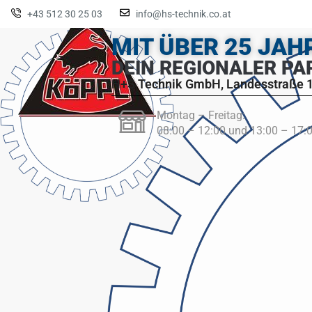
+43 512 30 25 03
info@hs-technik.co.at
MIT ÜBER 25 JA
DEIN REGIONALER PA
H+S Technik GmbH, Landesstraße 1
Montag – Freitag:
08:00 – 12:00 und 13:00 – 17: