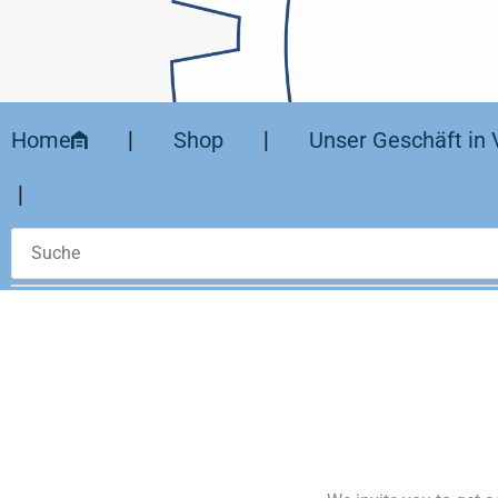
Home
❘
Shop
❘
Unser Geschäft in 
❘