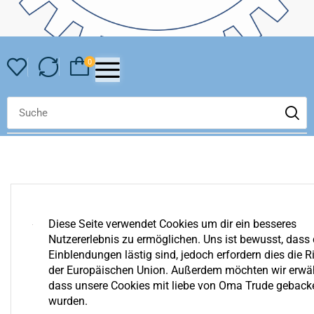
0
Diese Seite verwendet Cookies um dir ein besseres
Nutzererlebnis zu ermöglichen. Uns ist bewusst, dass 
YOUR COMPARE IS EMPTY
Einblendungen lästig sind, jedoch erfordern dies die Ri
We invite you to get acquainted with an assortment of our
der Europäischen Union. Außerdem möchten wir erwä
shop. Surely you can find something for yourself!
dass unsere Cookies mit liebe von Oma Trude geback
wurden.
Zurück Zum Shop