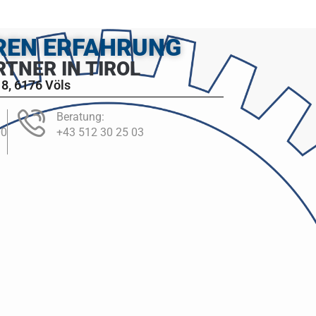
HREN ERFAHRUNG
RTNER IN TIROL
8, 6176 Völs
Beratung:
00
+43 512 30 25 03