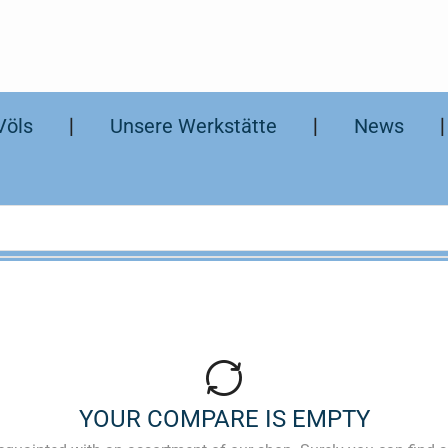
Völs
❘
Unsere Werkstätte
❘
News
YOUR COMPARE IS EMPTY