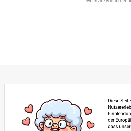
We invite you to get 
Diese Seit
Nutzererleb
Einblendung
der Europä
dass unser