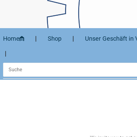
Home
❘
Shop
❘
Unser Geschäft in 
❘