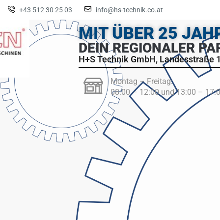
+43 512 30 25 03
info@hs-technik.co.at
MIT ÜBER 25 JA
DEIN REGIONALER PA
H+S Technik GmbH, Landesstraße 1
Montag – Freitag:
08:00 – 12:00 und 13:00 – 17: