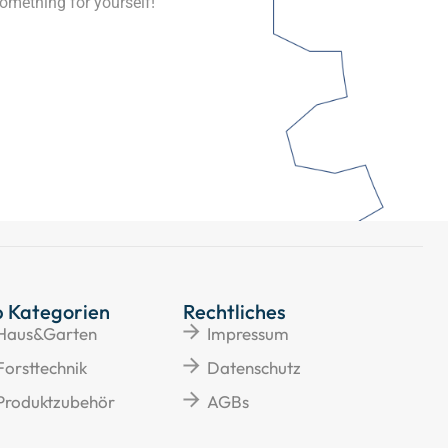
omething for yourself!
p Kategorien
Rechtliches
Haus&Garten
Impressum
Forsttechnik
Datenschutz
Produktzubehör
AGBs