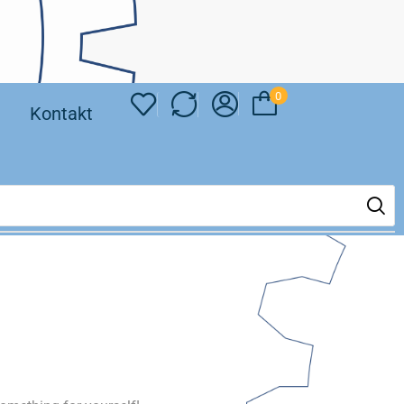
0
❘
Kontakt