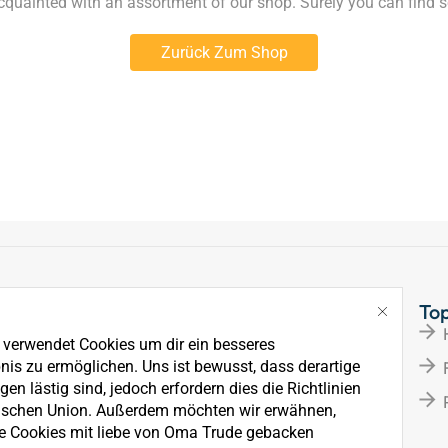
acquainted with an assortment of our shop. Surely you can find s
Zurück Zum Shop
Links
To
Über Uns
e verwendet Cookies um dir ein besseres
News
nis zu ermöglichen. Uns ist bewusst, dass derartige
en lästig sind, jedoch erfordern dies die Richtlinien
Kontakt
ischen Union. Außerdem möchten wir erwähnen,
e Cookies mit liebe von Oma Trude gebacken