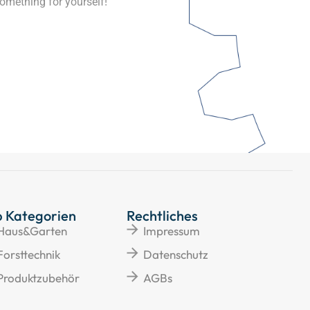
omething for yourself!
p Kategorien
Rechtliches
Haus&Garten
Impressum
Forsttechnik
Datenschutz
Produktzubehör
AGBs