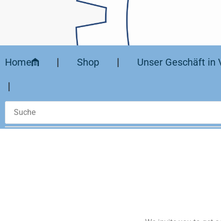
Home
❘
Shop
❘
Unser Geschäft in 
❘