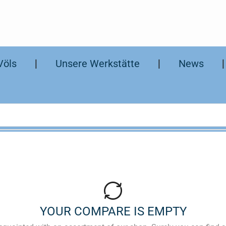
Völs
❘
Unsere Werkstätte
❘
News
YOUR COMPARE IS EMPTY