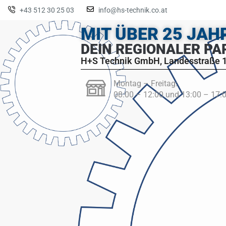
+43 512 30 25 03
info@hs-technik.co.at
MIT ÜBER 25 JA
DEIN REGIONALER PA
H+S Technik GmbH, Landesstraße 1
Montag – Freitag:
08:00 – 12:00 und 13:00 – 17: