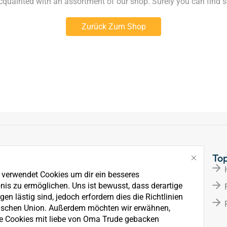
acquainted with an assortment of our shop. Surely you can find s
Zurück Zum Shop
Links
To
Über Uns
e verwendet Cookies um dir ein besseres
News
nis zu ermöglichen. Uns ist bewusst, dass derartige
en lästig sind, jedoch erfordern dies die Richtlinien
Kontakt
ischen Union. Außerdem möchten wir erwähnen,
e Cookies mit liebe von Oma Trude gebacken