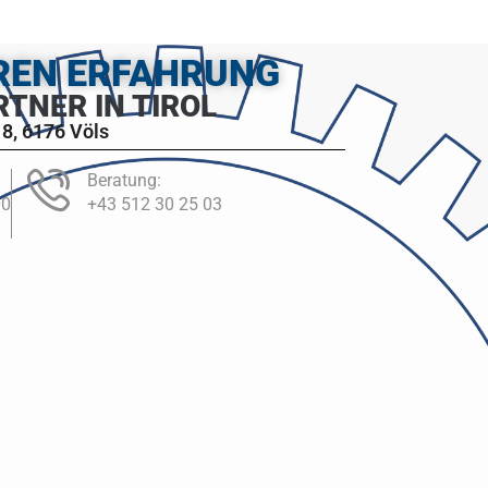
HREN ERFAHRUNG
RTNER IN TIROL
8, 6176 Völs
Beratung:
00
+43 512 30 25 03