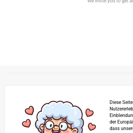
We invite you to get 
Diese Seit
Nutzererleb
Einblendung
der Europä
dass unser