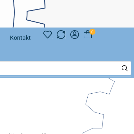
0
❘
Kontakt